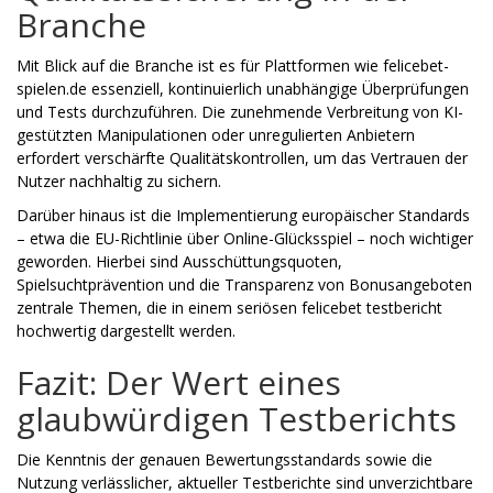
Branche
Mit Blick auf die Branche ist es für Plattformen wie felicebet-
spielen.de essenziell, kontinuierlich unabhängige Überprüfungen
und Tests durchzuführen. Die zunehmende Verbreitung von KI-
gestützten Manipulationen oder unregulierten Anbietern
erfordert verschärfte Qualitätskontrollen, um das Vertrauen der
Nutzer nachhaltig zu sichern.
Darüber hinaus ist die Implementierung europäischer Standards
– etwa die EU-Richtlinie über Online-Glücksspiel – noch wichtiger
geworden. Hierbei sind Ausschüttungsquoten,
Spielsuchtprävention und die Transparenz von Bonusangeboten
zentrale Themen, die in einem seriösen felicebet testbericht
hochwertig dargestellt werden.
Fazit: Der Wert eines
glaubwürdigen Testberichts
Die Kenntnis der genauen Bewertungsstandards sowie die
Nutzung verlässlicher, aktueller Testberichte sind unverzichtbare