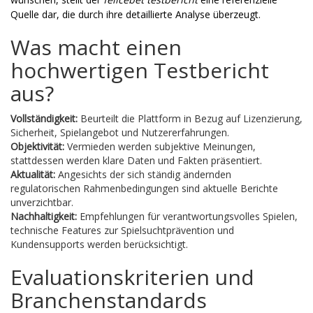
Quelle dar, die durch ihre detaillierte Analyse überzeugt.
Was macht einen
hochwertigen Testbericht
aus?
Vollständigkeit:
Beurteilt die Plattform in Bezug auf Lizenzierung,
Sicherheit, Spielangebot und Nutzererfahrungen.
Objektivität:
Vermieden werden subjektive Meinungen,
stattdessen werden klare Daten und Fakten präsentiert.
Aktualität:
Angesichts der sich ständig ändernden
regulatorischen Rahmenbedingungen sind aktuelle Berichte
unverzichtbar.
Nachhaltigkeit:
Empfehlungen für verantwortungsvolles Spielen,
technische Features zur Spielsuchtprävention und
Kundensupports werden berücksichtigt.
Evaluationskriterien und
Branchenstandards