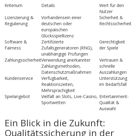
Kriterium
Details
Wert für den
Nutzer
Lizenzierung &
Vorhandensein einer
Sicherheit &
Regulierung
deutschen oder
Rechtssicherheit
europäischen
Glücksspiellizenz
Software &
Zertifizierte
Gerechtigkeit
Fairness
Zufallsgeneratoren (RNG),
der Spiele
unabhängige Prüfungen
Zahlungssicherheit
Verwendung anerkannter
Vertrauen &
Zahlungsmethoden,
schnelle
Datenschutzmaßnahmen
Auszahlungen
Kundenservice
Verfügbarkeit,
Unterstützung
Reaktionszeiten,
im Bedarfsfall
Mehrsprachigkeit
Spielangebot
Vielfalt an Slots, Live-Casino,
Entertainment-
Sportwetten
Qualität &
Auswahl
Ein Blick in die Zukunft:
Qualitätssicherung in der