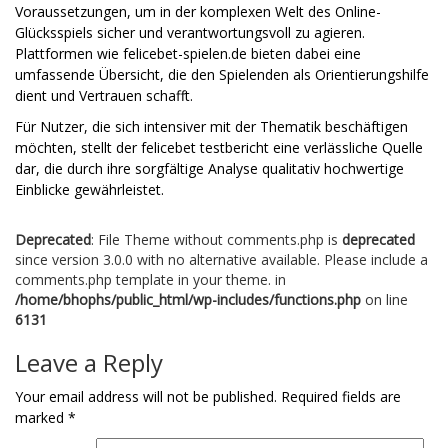
Voraussetzungen, um in der komplexen Welt des Online-
Glücksspiels sicher und verantwortungsvoll zu agieren.
Plattformen wie felicebet-spielen.de bieten dabei eine
umfassende Übersicht, die den Spielenden als Orientierungshilfe
dient und Vertrauen schafft.
Für Nutzer, die sich intensiver mit der Thematik beschäftigen
möchten, stellt der felicebet testbericht eine verlässliche Quelle
dar, die durch ihre sorgfältige Analyse qualitativ hochwertige
Einblicke gewährleistet.
Deprecated
: File Theme without comments.php is
deprecated
since version 3.0.0 with no alternative available. Please include a
comments.php template in your theme. in
/home/bhophs/public_html/wp-includes/functions.php
on line
6131
Leave a Reply
Your email address will not be published.
Required fields are
marked
*