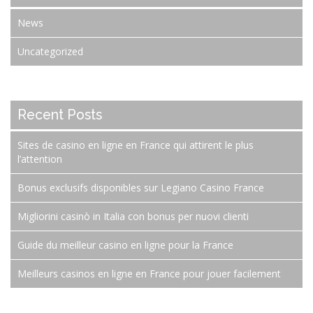
News
Uncategorized
Recent Posts
Sites de casino en ligne en France qui attirent le plus
l’attention
Bonus exclusifs disponibles sur Legiano Casino France
Migliorini casinò in Italia con bonus per nuovi clienti
Guide du meilleur casino en ligne pour la France
Meilleurs casinos en ligne en France pour jouer facilement