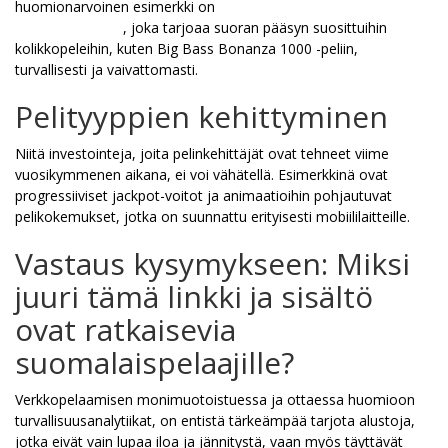
huomionarvoinen esimerkki on
pelaa täällä ilman
rekisteröitymistä
, joka tarjoaa suoran pääsyn suosittuihin
kolikkopeleihin, kuten Big Bass Bonanza 1000 -peliin,
turvallisesti ja vaivattomasti.
Pelityyppien kehittyminen
Niitä investointeja, joita pelinkehittäjät ovat tehneet viime
vuosikymmenen aikana, ei voi vähätellä. Esimerkkinä ovat
progressiiviset jackpot-voitot ja animaatioihin pohjautuvat
pelikokemukset, jotka on suunnattu erityisesti mobiililaitteille.
Vastaus kysymykseen: Miksi
juuri tämä linkki ja sisältö
ovat ratkaisevia
suomalaispelaajille?
Verkkopelaamisen monimuotoistuessa ja ottaessa huomioon
turvallisuusanalytiikat, on entistä tärkeämpää tarjota alustoja,
jotka eivät vain lupaa iloa ja jännitystä, vaan myös täyttävät