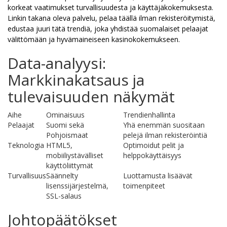
korkeat vaatimukset turvallisuudesta ja käyttäjäkokemuksesta.
Linkin takana oleva palvelu, pelaa täällä ilman rekisteröitymistä,
edustaa juuri tätä trendiä, joka yhdistää suomalaiset pelaajat
välittömään ja hyvämaineiseen kasinokokemukseen.
Data-analyysi:
Markkinakatsaus ja
tulevaisuuden näkymät
Aihe
Ominaisuus
Trendienhallinta
Pelaajat
Suomi sekä
Yhä enemmän suositaan
Pohjoismaat
pelejä ilman rekisteröintiä
Teknologia
HTML5,
Optimoidut pelit ja
mobiiliystävälliset
helppokäyttäisyys
käyttöliittymät
Turvallisuus
Säännelty
Luottamusta lisäävät
lisenssijärjestelmä,
toimenpiteet
SSL-salaus
Johtopäätökset