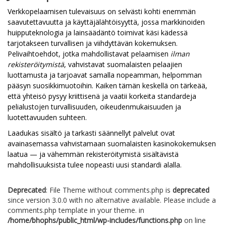
Verkkopelaamisen tulevaisuus on selvästi kohti enemmän
saavutettavuutta ja käyttäjälähtöisyyttä, jossa markkinoiden
huipputeknologia ja lainsäädäntö toimivat käsi kädessä
tarjotakseen turvallisen ja viihdyttävän kokemuksen.
Pelivaihtoehdot, jotka mahdollistavat pelaamisen
ilman
rekisteröitymistä
, vahvistavat suomalaisten pelaajien
luottamusta ja tarjoavat samalla nopeamman, helpomman
pääsyn suosikkimuotoihin. Kaiken tämän keskellä on tärkeää,
että yhteisö pysyy kriittisenä ja vaatii korkeita standardeja
pelialustojen turvallisuuden, oikeudenmukaisuuden ja
luotettavuuden suhteen.
Laadukas sisältö ja tarkasti säännellyt palvelut ovat
avainasemassa vahvistamaan suomalaisten kasinokokemuksen
laatua — ja vähemmän rekisteröitymistä sisältävistä
mahdollisuuksista tulee nopeasti uusi standardi alalla.
Deprecated
: File Theme without comments.php is
deprecated
since version 3.0.0 with no alternative available. Please include a
comments.php template in your theme. in
/home/bhophs/public_html/wp-includes/functions.php
on line