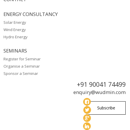
ENERGY CONSULTANCY
Solar Energy
Wind Energy
Hydro Energy
SEMINARS
Register for Seminar
Organise a Seminar
Sponsor a Seminar
+91 90041 74499
enquiry@wudmin.com
Subscribe