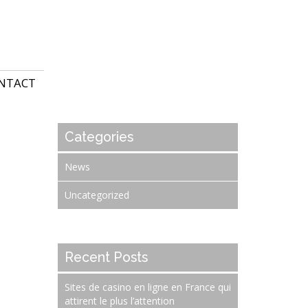
NTACT
Categories
News
Uncategorized
Recent Posts
Sites de casino en ligne en France qui
attirent le plus l’attention