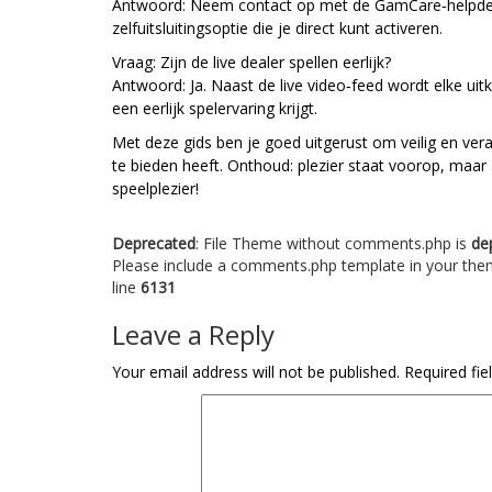
Antwoord: Neem contact op met de GamCare‑helpdesk 
zelfuitsluitingsoptie die je direct kunt activeren.
Vraag: Zijn de live dealer spellen eerlijk?
Antwoord: Ja. Naast de live video‑feed wordt elke ui
een eerlijk spelervaring krijgt.
Met deze gids ben je goed uitgerust om veilig en ver
te bieden heeft. Onthoud: plezier staat voorop, maar 
speelplezier!
Deprecated
: File Theme without comments.php is
de
Please include a comments.php template in your the
line
6131
Leave a Reply
Your email address will not be published.
Required fi