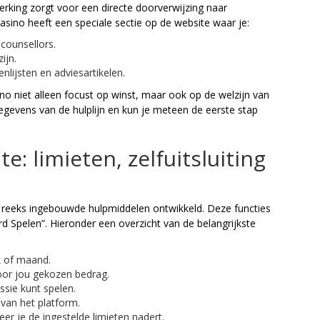
king zorgt voor een directe doorverwijzing naar
casino heeft een speciale sectie op de website waar je:
counsellors.
ijn.
nlijsten en adviesartikelen.
no niet alleen focust op winst, maar ook op de welzijn van
tgegevens van de hulplijn en kun je meteen de eerste stap
e: limieten, zelfuitsluiting
 reeks ingebouwde hulpmiddelen ontwikkeld. Deze functies
 Spelen”. Hieronder een overzicht van de belangrijkste
k of maand.
door jou gekozen bedrag.
ssie kunt spelen.
t van het platform.
 je de ingestelde limieten nadert.