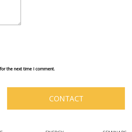
for the next time I comment.
CONTACT