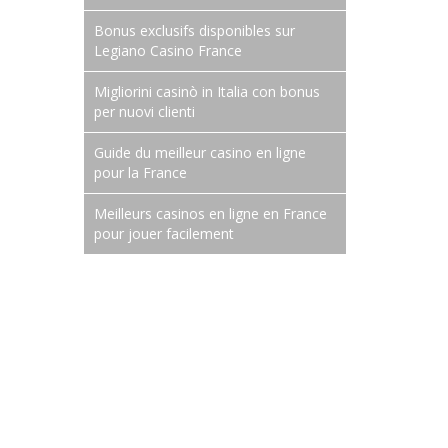
Bonus exclusifs disponibles sur
Legiano Casino France
Migliorini casinò in Italia con bonus
per nuovi clienti
Guide du meilleur casino en ligne
pour la France
Meilleurs casinos en ligne en France
pour jouer facilement