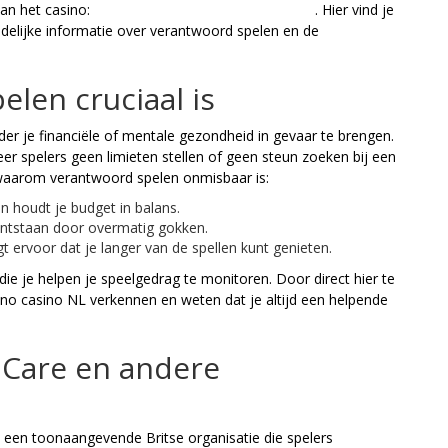
van het casino:
Crystal Roll Casino casino officieel
. Hier vind je
idelijke informatie over verantwoord spelen en de
len cruciaal is
er je financiële of mentale gezondheid in gevaar te brengen.
er spelers geen limieten stellen of geen steun zoeken bij een
waarom verantwoord spelen onmisbaar is:
n houdt je budget in balans.
 ontstaan door overmatig gokken.
 ervoor dat je langer van de spellen kunt genieten.
 die je helpen je speelgedrag te monitoren. Door direct hier te
sino casino NL verkennen en weten dat je altijd een helpende
Care en andere
een toonaangevende Britse organisatie die spelers