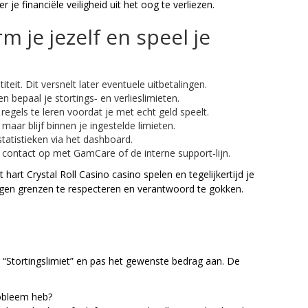
 je financiële veiligheid uit het oog te verliezen.
 je jezelf en speel je
teit. Dit versnelt later eventuele uitbetalingen.
n bepaal je stortings‑ en verlieslimieten.
regels te leren voordat je met echt geld speelt.
 maar blijf binnen je ingestelde limieten.
tatistieken via het dashboard.
 contact op met GamCare of de interne support‑lijn.
hart Crystal Roll Casino casino spelen en tegelijkertijd je
eigen grenzen te respecteren en verantwoord te gokken.
 “Stortingslimiet” en pas het gewenste bedrag aan. De
robleem heb?