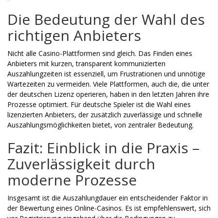
Die Bedeutung der Wahl des
richtigen Anbieters
Nicht alle Casino-Plattformen sind gleich. Das Finden eines
Anbieters mit kurzen, transparent kommunizierten
Auszahlungzeiten ist essenziell, um Frustrationen und unnötige
Wartezeiten zu vermeiden. Viele Plattformen, auch die, die unter
der deutschen Lizenz operieren, haben in den letzten Jahren ihre
Prozesse optimiert. Für deutsche Spieler ist die Wahl eines
lizenzierten Anbieters, der zusätzlich zuverlässige und schnelle
Auszahlungsmöglichkeiten bietet, von zentraler Bedeutung.
Fazit: Einblick in die Praxis –
Zuverlässigkeit durch
moderne Prozesse
Insgesamt ist die Auszahlungdauer ein entscheidender Faktor in
der Bewertung eines Online-Casinos. Es ist empfehlenswert, sich