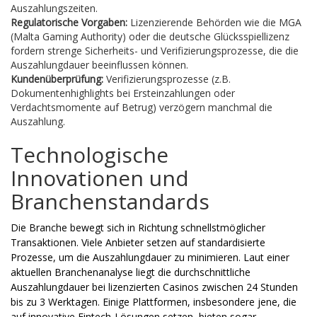
Auszahlungszeiten.
Regulatorische Vorgaben:
Lizenzierende Behörden wie die MGA
(Malta Gaming Authority) oder die deutsche Glücksspiellizenz
fordern strenge Sicherheits- und Verifizierungsprozesse, die die
Auszahlungdauer beeinflussen können.
Kundenüberprüfung:
Verifizierungsprozesse (z.B.
Dokumentenhighlights bei Ersteinzahlungen oder
Verdachtsmomente auf Betrug) verzögern manchmal die
Auszahlung.
Technologische
Innovationen und
Branchenstandards
Die Branche bewegt sich in Richtung schnellstmöglicher
Transaktionen. Viele Anbieter setzen auf standardisierte
Prozesse, um die Auszahlungdauer zu minimieren. Laut einer
aktuellen Branchenanalyse liegt die durchschnittliche
Auszahlungdauer bei lizenzierten Casinos zwischen
24 Stunden
bis zu 3 Werktagen
. Einige Plattformen, insbesondere jene, die
auf innovative Fintech-Lösungen setzen, bieten sogar