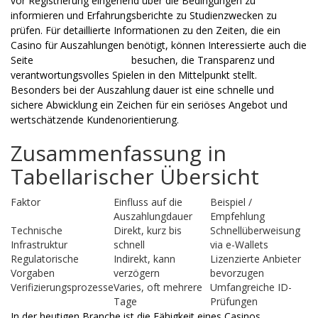
vor Registrierung eingehend über die Bedingungen zu
informieren und Erfahrungsberichte zu Studienzwecken zu
prüfen. Für detaillierte Informationen zu den Zeiten, die ein
Casino für Auszahlungen benötigt, können Interessierte auch die
Seite
SpinsofGlory Casino
besuchen, die Transparenz und
verantwortungsvolles Spielen in den Mittelpunkt stellt.
Besonders bei der Auszahlung dauer ist eine schnelle und
sichere Abwicklung ein Zeichen für ein seriöses Angebot und
wertschätzende Kundenorientierung.
Zusammenfassung in
Tabellarischer Übersicht
Faktor
Einfluss auf die
Beispiel /
Auszahlungdauer
Empfehlung
Technische
Direkt, kurz bis
Schnellüberweisung
Infrastruktur
schnell
via e-Wallets
Regulatorische
Indirekt, kann
Lizenzierte Anbieter
Vorgaben
verzögern
bevorzugen
Verifizierungsprozesse
Varies, oft mehrere
Umfangreiche ID-
Tage
Prüfungen
In der heutigen Branche ist die Fähigkeit eines Casinos,