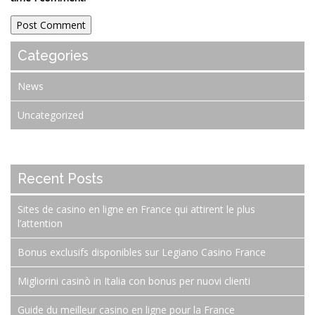
Categories
News
Uncategorized
Recent Posts
Sites de casino en ligne en France qui attirent le plus
l’attention
Bonus exclusifs disponibles sur Legiano Casino France
Migliorini casinò in Italia con bonus per nuovi clienti
Guide du meilleur casino en ligne pour la France