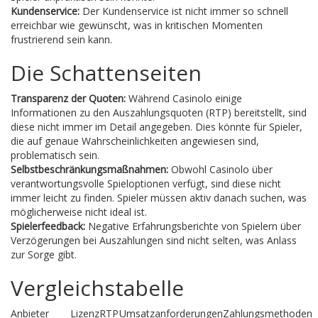
Kundenservice:
Der Kundenservice ist nicht immer so schnell
erreichbar wie gewünscht, was in kritischen Momenten
frustrierend sein kann.
Die Schattenseiten
Transparenz der Quoten:
Während Casinolo einige
Informationen zu den Auszahlungsquoten (RTP) bereitstellt, sind
diese nicht immer im Detail angegeben. Dies könnte für Spieler,
die auf genaue Wahrscheinlichkeiten angewiesen sind,
problematisch sein.
Selbstbeschränkungsmaßnahmen:
Obwohl Casinolo über
verantwortungsvolle Spieloptionen verfügt, sind diese nicht
immer leicht zu finden. Spieler müssen aktiv danach suchen, was
möglicherweise nicht ideal ist.
Spielerfeedback:
Negative Erfahrungsberichte von Spielern über
Verzögerungen bei Auszahlungen sind nicht selten, was Anlass
zur Sorge gibt.
Vergleichstabelle
Anbieter
Lizenz
RTP
Umsatzanforderungen
Zahlungsmethoden