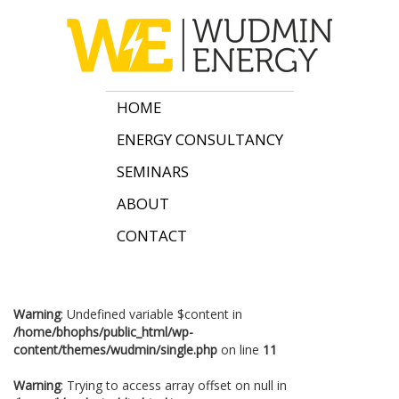
HOME
ENERGY CONSULTANCY
SEMINARS
ABOUT
CONTACT
Warning
: Undefined variable $content in
/home/bhophs/public_html/wp-
content/themes/wudmin/single.php
on line
11
Warning
: Trying to access array offset on null in