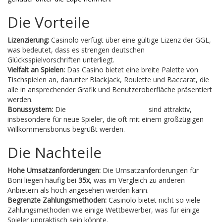
Die Vorteile
Lizenzierung:
Casinolo verfügt über eine gültige Lizenz der GGL,
was bedeutet, dass es strengen deutschen
Glücksspielvorschriften unterliegt.
Vielfalt an Spielen:
Das Casino bietet eine breite Palette von
Tischspielen an, darunter Blackjack, Roulette und Baccarat, die
alle in ansprechender Grafik und Benutzeroberfläche präsentiert
werden.
Bonussystem:
Die
casinolo casino bonuses
sind attraktiv,
insbesondere für neue Spieler, die oft mit einem großzügigen
Willkommensbonus begrüßt werden.
Die Nachteile
Hohe Umsatzanforderungen:
Die Umsatzanforderungen für
Boni liegen häufig bei
35x
, was im Vergleich zu anderen
Anbietern als hoch angesehen werden kann.
Begrenzte Zahlungsmethoden:
Casinolo bietet nicht so viele
Zahlungsmethoden wie einige Wettbewerber, was für einige
Spieler unpraktisch sein könnte.