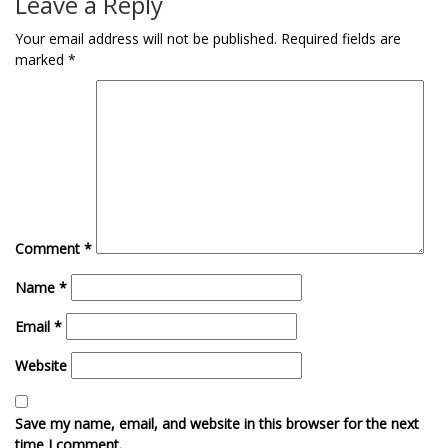
Leave a Reply
Your email address will not be published.
Required fields are
marked
*
Comment
*
Name
*
Email
*
Website
Save my name, email, and website in this browser for the next
time I comment.