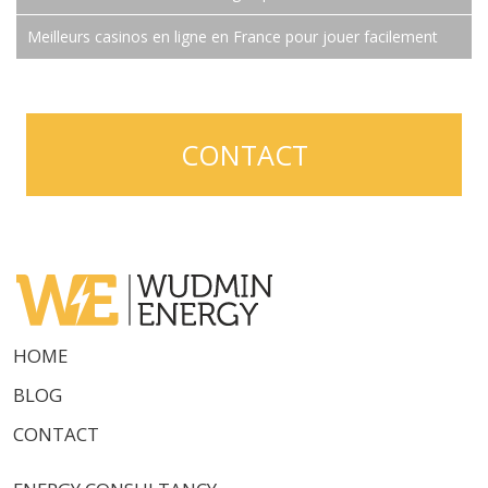
Meilleurs casinos en ligne en France pour jouer facilement
CONTACT
HOME
BLOG
CONTACT