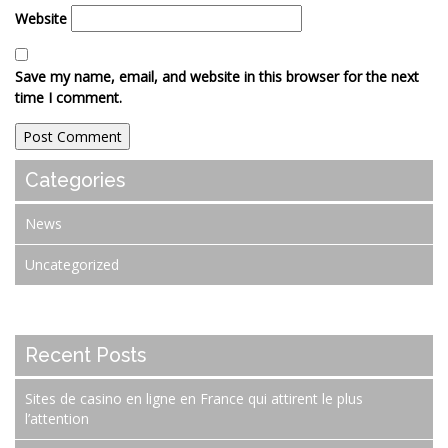
Website
Save my name, email, and website in this browser for the next
time I comment.
Categories
News
Uncategorized
Recent Posts
Sites de casino en ligne en France qui attirent le plus
l’attention