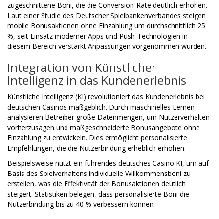
zugeschnittene Boni, die die Conversion-Rate deutlich erhöhen.
Laut einer Studie des Deutscher Spielbankenverbandes steigen
mobile Bonusaktionen ohne Einzahlung um durchschnittlich 25
%, seit Einsatz moderner Apps und Push-Technologien in
diesem Bereich verstärkt Anpassungen vorgenommen wurden.
Integration von Künstlicher
Intelligenz in das Kundenerlebnis
Künstliche Intelligenz (KI) revolutioniert das Kundenerlebnis bei
deutschen Casinos maßgeblich. Durch maschinelles Lernen
analysieren Betreiber große Datenmengen, um Nutzerverhalten
vorherzusagen und maßgeschneiderte Bonusangebote ohne
Einzahlung zu entwickeln. Dies ermöglicht personalisierte
Empfehlungen, die die Nutzerbindung erheblich erhöhen.
Beispielsweise nutzt ein führendes deutsches Casino KI, um auf
Basis des Spielverhaltens individuelle Willkommensboni zu
erstellen, was die Effektivität der Bonusaktionen deutlich
steigert. Statistiken belegen, dass personalisierte Boni die
Nutzerbindung bis zu 40 % verbessern können.