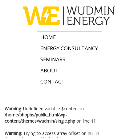
HOME
ENERGY CONSULTANCY
SEMINARS
ABOUT
CONTACT
Warning
: Undefined variable $content in
/home/bhophs/public_html/wp-
content/themes/wudmin/single.php
on line
11
Warning
: Trying to access array offset on null in