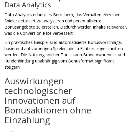
Data Analytics
Data Analytics erlaubt es Betreibern, das Verhalten einzelner
Spieler detailliert zu analysieren und personalisierte
Bonusangebote zu erstellen. Dadurch werden Inhalte relevanter,
was die Conversion Rate verbessert.
Ein praktisches Beispiel sind automatisierte Bonusvorschläge,
basierend auf vorherigen Spielen, die in Echtzeit zugeschnitten
werden. Die Nutzung solcher Tools kann Brand Awareness und
Kundenbindung unabhängig vom Bonusformat signifikant
steigern.
Auswirkungen
technologischer
Innovationen auf
Bonusaktionen ohne
Einzahlung