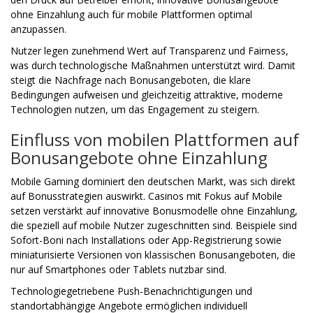
ohne Einzahlung auch für mobile Plattformen optimal
anzupassen.
Nutzer legen zunehmend Wert auf Transparenz und Fairness,
was durch technologische Maßnahmen unterstützt wird. Damit
steigt die Nachfrage nach Bonusangeboten, die klare
Bedingungen aufweisen und gleichzeitig attraktive, moderne
Technologien nutzen, um das Engagement zu steigern.
Einfluss von mobilen Plattformen auf
Bonusangebote ohne Einzahlung
Mobile Gaming dominiert den deutschen Markt, was sich direkt
auf Bonusstrategien auswirkt. Casinos mit Fokus auf Mobile
setzen verstärkt auf innovative Bonusmodelle ohne Einzahlung,
die speziell auf mobile Nutzer zugeschnitten sind. Beispiele sind
Sofort-Boni nach Installations oder App-Registrierung sowie
miniaturisierte Versionen von klassischen Bonusangeboten, die
nur auf Smartphones oder Tablets nutzbar sind.
Technologiegetriebene Push-Benachrichtigungen und
standortabhängige Angebote ermöglichen individuell