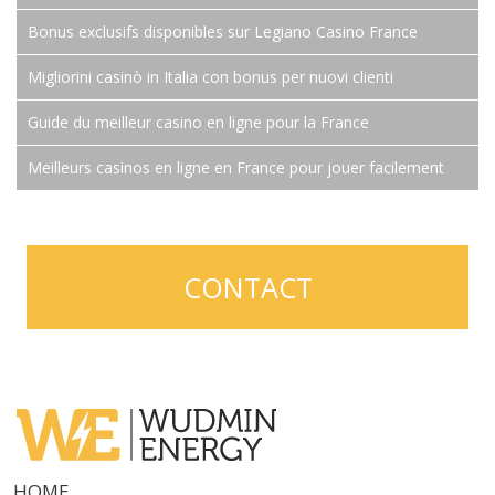
Bonus exclusifs disponibles sur Legiano Casino France
Migliorini casinò in Italia con bonus per nuovi clienti
Guide du meilleur casino en ligne pour la France
Meilleurs casinos en ligne en France pour jouer facilement
CONTACT
HOME