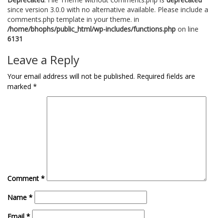
since version 3.0.0 with no alternative available. Please include a
comments.php template in your theme. in
/home/bhophs/public_html/wp-includes/functions.php
on line
6131
Leave a Reply
Your email address will not be published.
Required fields are
marked
*
Comment
*
Name
*
Email
*