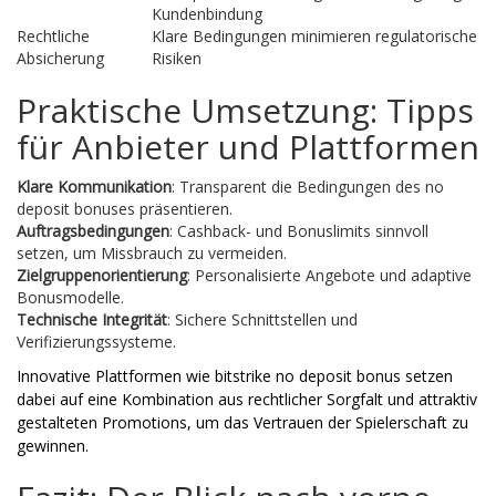
Kundenbindung
Rechtliche
Klare Bedingungen minimieren regulatorische
Absicherung
Risiken
Praktische Umsetzung: Tipps
für Anbieter und Plattformen
Klare Kommunikation
: Transparent die Bedingungen des no
deposit bonuses präsentieren.
Auftragsbedingungen
: Cashback- und Bonuslimits sinnvoll
setzen, um Missbrauch zu vermeiden.
Zielgruppenorientierung
: Personalisierte Angebote und adaptive
Bonusmodelle.
Technische Integrität
: Sichere Schnittstellen und
Verifizierungssysteme.
Innovative Plattformen wie bitstrike no deposit bonus setzen
dabei auf eine Kombination aus rechtlicher Sorgfalt und attraktiv
gestalteten Promotions, um das Vertrauen der Spielerschaft zu
gewinnen.