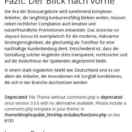
Fazit: Der Blick nach vorne
Die Ära der Bonusangebote wird zunehmend komplexer.
Anbieter, die langfristig konkurrenzfähig bleiben wollen, müssen
neben rechtlicher Compliance auch kreative und
nutzerfreundliche Promotionen entwickeln. Das
bitstrike no
deposit bonus
ist exemplarisch für die moderne, risikoarme
Einstiegsmöglichkeit, die gleichzeitig als Türöffner für eine
nachhaltige Kundenbindung dient. Entscheidend ist, dass die
Gestaltung solcher Angebote stets transparent, rechtssicher und
auf die Bedürfnisse der Spielenden abgestimmt bleibt.
In einem stark regulierten Markt wie Deutschland sind es vor
allem die Anbieter, die Innovationen mit Sorgfalt kombinieren,
die sich in der Branche durchsetzen werden.
Deprecated
: File Theme without comments.php is
deprecated
since version 3.0.0 with no alternative available. Please include a
comments.php template in your theme. in
/home/bhophs/public_html/wp-includes/functions.php
on line
6131