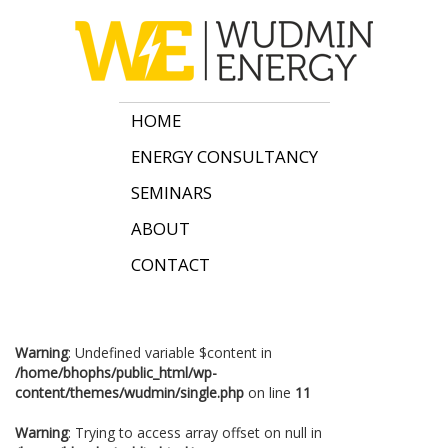
HOME
ENERGY CONSULTANCY
SEMINARS
ABOUT
CONTACT
Warning
: Undefined variable $content in
/home/bhophs/public_html/wp-
content/themes/wudmin/single.php
on line
11
Warning
: Trying to access array offset on null in