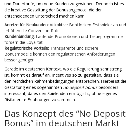
und Dauertarife, um neue Kunden zu gewinnen. Dennoch ist es
die kreative Gestaltung der Bonusangebote, die den
entscheidenden Unterschied machen kann:
Anreize für Neukunden:
Attraktive Boni locken Erstspieler an und
erhöhen die Conversion-Rate.
Kundenbindung:
Laufende Promotionen und Treueprogramme
fördern die Loyalität.
Regulatorische Vorteile:
Transparente und sichere
Bonusmodelle können den regulatorischen Anforderungen
besser genügen.
Gerade im deutschen Kontext, wo die Regulierung sehr streng
ist, kommt es darauf an, Incentives so zu gestalten, dass sie
den rechtlichen Rahmenbedingungen entsprechen. Hierbei ist die
Gestaltung eines sogenannten
no deposit bonus
besonders
interessant, da es den Spielenden ermöglicht, ohne eigenes
Risiko erste Erfahrungen zu sammeln.
Das Konzept des “No Deposit
Bonus” im deutschen Markt