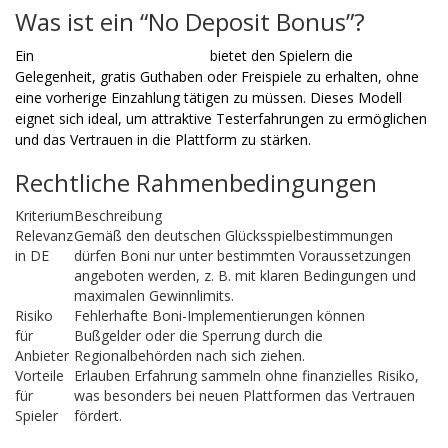
Was ist ein “No Deposit Bonus”?
Ein
bitstrike no deposit bonus
bietet den Spielern die
Gelegenheit, gratis Guthaben oder Freispiele zu erhalten, ohne
eine vorherige Einzahlung tätigen zu müssen. Dieses Modell
eignet sich ideal, um attraktive Testerfahrungen zu ermöglichen
und das Vertrauen in die Plattform zu stärken.
Rechtliche Rahmenbedingungen
Kriterium
Beschreibung
Relevanz
Gemäß den deutschen Glücksspielbestimmungen
in DE
dürfen Boni nur unter bestimmten Voraussetzungen
angeboten werden, z. B. mit klaren Bedingungen und
maximalen Gewinnlimits.
Risiko
Fehlerhafte Boni-Implementierungen können
für
Bußgelder oder die Sperrung durch die
Anbieter
Regionalbehörden nach sich ziehen.
Vorteile
Erlauben Erfahrung sammeln ohne finanzielles Risiko,
für
was besonders bei neuen Plattformen das Vertrauen
Spieler
fördert.