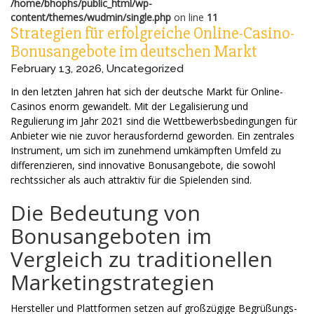
/home/bhophs/public_html/wp-
content/themes/wudmin/single.php
on line
11
Strategien für erfolgreiche Online-Casino-
Bonusangebote im deutschen Markt
February 13, 2026
,
Uncategorized
In den letzten Jahren hat sich der deutsche Markt für Online-
Casinos enorm gewandelt. Mit der Legalisierung und
Regulierung im Jahr 2021 sind die Wettbewerbsbedingungen für
Anbieter wie nie zuvor herausfordernd geworden. Ein zentrales
Instrument, um sich im zunehmend umkämpften Umfeld zu
differenzieren, sind innovative Bonusangebote, die sowohl
rechtssicher als auch attraktiv für die Spielenden sind.
Die Bedeutung von
Bonusangeboten im
Vergleich zu traditionellen
Marketingstrategien
Hersteller und Plattformen setzen auf großzügige Begrüßungs-