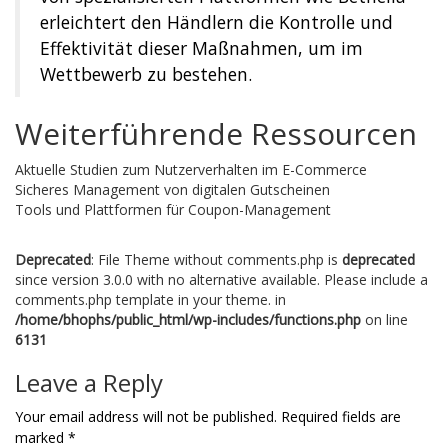
erleichtert den Händlern die Kontrolle und
Effektivität dieser Maßnahmen, um im
Wettbewerb zu bestehen.
Weiterführende Ressourcen
Aktuelle Studien zum Nutzerverhalten im E-Commerce
Sicheres Management von digitalen Gutscheinen
Tools und Plattformen für Coupon-Management
Deprecated
: File Theme without comments.php is
deprecated
since version 3.0.0 with no alternative available. Please include a
comments.php template in your theme. in
/home/bhophs/public_html/wp-includes/functions.php
on line
6131
Leave a Reply
Your email address will not be published.
Required fields are
marked
*