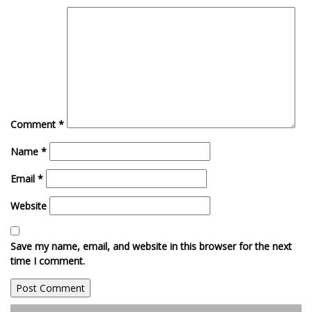
Comment
*
Name
*
Email
*
Website
Save my name, email, and website in this browser for the next
time I comment.