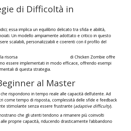
gie di Difficoltà in
ici; essa implica un equilibrio delicato tra sfida e abilità,
annoiati. Un modello ampiamente adottato e critico in questo
sere scalabili, personalizzabili e coerenti con il profilo del
la risorsa
“Difficulty levels explained”
di Chicken Zombie offre
possano essere implementati in modo efficace, offrendo esempi
amentali di questa strategia.
 Beginner al Master
 che rispondono in tempo reale alle capacità dell’utente. Ad
etri come tempo di risposta, complessità delle sfide e feedback
te stimolante senza essere frustrante (
adaptive difficulty
).
imostrano che gli utenti tendono a rimanere più coinvolti
 alle proprie capacità, riducendo drasticamente l’abbandono