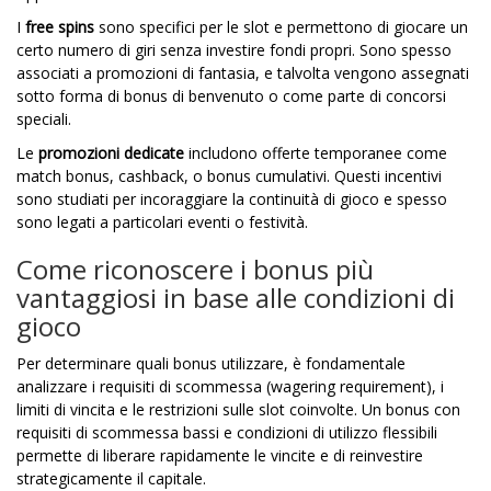
I
free spins
sono specifici per le slot e permettono di giocare un
certo numero di giri senza investire fondi propri. Sono spesso
associati a promozioni di fantasia, e talvolta vengono assegnati
sotto forma di bonus di benvenuto o come parte di concorsi
speciali.
Le
promozioni dedicate
includono offerte temporanee come
match bonus, cashback, o bonus cumulativi. Questi incentivi
sono studiati per incoraggiare la continuità di gioco e spesso
sono legati a particolari eventi o festività.
Come riconoscere i bonus più
vantaggiosi in base alle condizioni di
gioco
Per determinare quali bonus utilizzare, è fondamentale
analizzare i requisiti di scommessa (wagering requirement), i
limiti di vincita e le restrizioni sulle slot coinvolte. Un bonus con
requisiti di scommessa bassi e condizioni di utilizzo flessibili
permette di liberare rapidamente le vincite e di reinvestire
strategicamente il capitale.