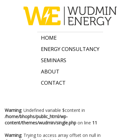
HOME
ENERGY CONSULTANCY
SEMINARS
ABOUT
CONTACT
Warning
: Undefined variable $content in
/home/bhophs/public_html/wp-
content/themes/wudmin/single.php
on line
11
Warning
: Trying to access array offset on null in