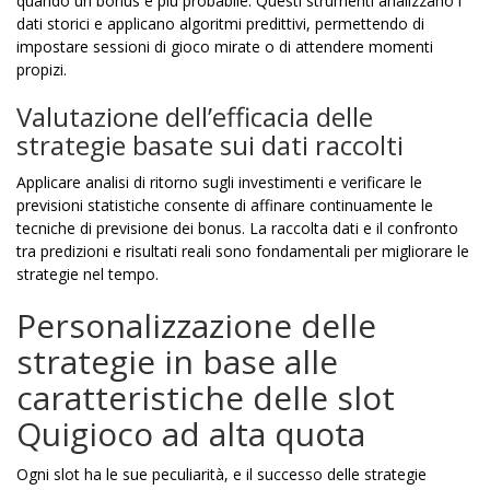
quando un bonus è più probabile. Questi strumenti analizzano i
dati storici e applicano algoritmi predittivi, permettendo di
impostare sessioni di gioco mirate o di attendere momenti
propizi.
Valutazione dell’efficacia delle
strategie basate sui dati raccolti
Applicare analisi di ritorno sugli investimenti e verificare le
previsioni statistiche consente di affinare continuamente le
tecniche di previsione dei bonus. La raccolta dati e il confronto
tra predizioni e risultati reali sono fondamentali per migliorare le
strategie nel tempo.
Personalizzazione delle
strategie in base alle
caratteristiche delle slot
Quigioco ad alta quota
Ogni slot ha le sue peculiarità, e il successo delle strategie