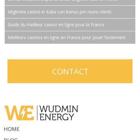
Migliorini casinò in Italia con bonus per nuovi clienti
Guide du meilleur casino en ligne pour la France
Meilleurs casinos en ligne en France pour jouer facilement
CONTACT
HOME