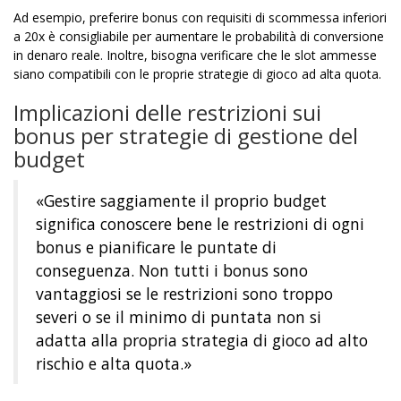
Ad esempio, preferire bonus con requisiti di scommessa inferiori
a 20x è consigliabile per aumentare le probabilità di conversione
in denaro reale. Inoltre, bisogna verificare che le slot ammesse
siano compatibili con le proprie strategie di gioco ad alta quota.
Implicazioni delle restrizioni sui
bonus per strategie di gestione del
budget
«Gestire saggiamente il proprio budget
significa conoscere bene le restrizioni di ogni
bonus e pianificare le puntate di
conseguenza. Non tutti i bonus sono
vantaggiosi se le restrizioni sono troppo
severi o se il minimo di puntata non si
adatta alla propria strategia di gioco ad alto
rischio e alta quota.»