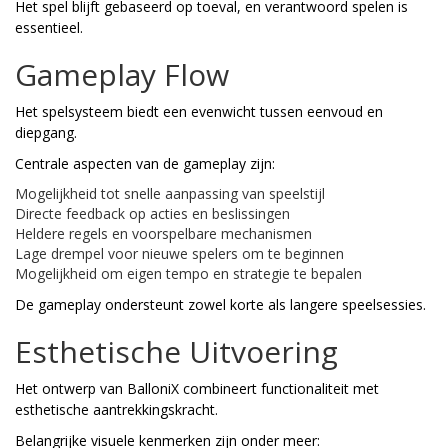
Het spel blijft gebaseerd op toeval, en verantwoord spelen is
essentieel.
Gameplay Flow
Het spelsysteem biedt een evenwicht tussen eenvoud en
diepgang.
Centrale aspecten van de gameplay zijn:
Mogelijkheid tot snelle aanpassing van speelstijl
Directe feedback op acties en beslissingen
Heldere regels en voorspelbare mechanismen
Lage drempel voor nieuwe spelers om te beginnen
Mogelijkheid om eigen tempo en strategie te bepalen
De gameplay ondersteunt zowel korte als langere speelsessies.
Esthetische Uitvoering
Het ontwerp van BalloniX combineert functionaliteit met
esthetische aantrekkingskracht.
Belangrijke visuele kenmerken zijn onder meer: