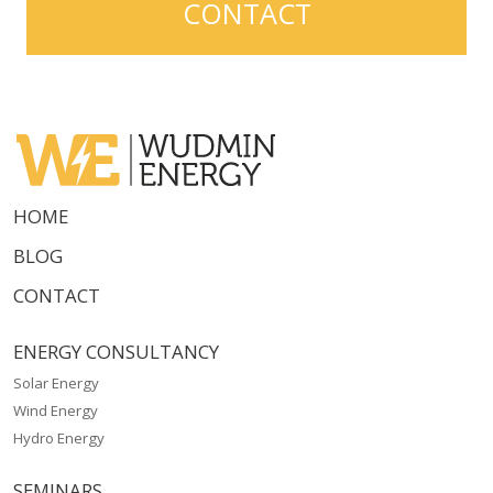
CONTACT
HOME
BLOG
CONTACT
ENERGY CONSULTANCY
Solar Energy
Wind Energy
Hydro Energy
SEMINARS