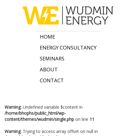
HOME
ENERGY CONSULTANCY
SEMINARS
ABOUT
CONTACT
Warning
: Undefined variable $content in
/home/bhophs/public_html/wp-
content/themes/wudmin/single.php
on line
11
Warning
: Trying to access array offset on null in