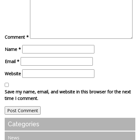
Comment
*
Name
*
Email
*
Website
Save my name, email, and website in this browser for the next
time I comment.
Categories
News