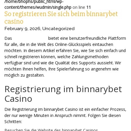
/home/bhophs/public_html/wp-
content/themes/wudmin/single.php
on line
11
So registrieren Sie sich beim binnarybet
casino
February 9, 2026
,
Uncategorized
Das
binnarybet Casino
bietet eine benutzerfreundliche Plattform
für alle, die in die Welt des Online-Glücksspiels eintauchen
möchten. In diesem Artikel erfahren Sie, wie Sie sich einfach und
schnell registrieren können, welche Zahlungsmethoden
verfügbar sind und wie die Qualität des Supports aussieht. Wir
möchten Ihnen helfen, Ihre Spielerfahrung so angenehm wie
möglich zu gestalten.
Registrierung im binnarybet
Casino
Die Registrierung im binnarybet Casino ist ein einfacher Prozess,
der nur wenige Minuten in Anspruch nimmt. Folgen Sie diesen
Schritten:
Besuchen Sie die Website des binnarybet Casinos.