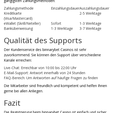
gängigsten Zahlungsmethoden:
Zahlungsmethode
Einzahlungsdauer
Auszahlungsdauer
Kreditkarte
2-5 Werktage
(Visa/Mastercard)
eWallet (Skrill/Neteller)
Sofort
1-3 Werktage
Banküberweisung
1-3 Werktage
3-7 Werktage
Qualität des Supports
Der Kundenservice des binnarybet Casinos ist sehr
zuvorkommend. Sie können den Support über verschiedene
Kanäle erreichen:
Live-Chat: Erreichbar von 10:00 bis 22:00 Uhr
E-Mail-Support: Antwort innerhalb von 24 Stunden
FAQ-Bereich: Um Antworten auf häufige Fragen zu finden
Die Mitarbeiter sind freundlich und kompetent und helfen Ihnen
gerne bei allen Anliegen.
Fazit
Die Registrierung beim binnarybet Casino ist einfach und sicher.