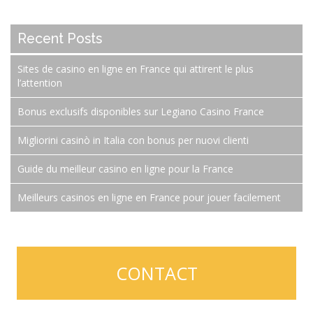
Recent Posts
Sites de casino en ligne en France qui attirent le plus
l’attention
Bonus exclusifs disponibles sur Legiano Casino France
Migliorini casinò in Italia con bonus per nuovi clienti
Guide du meilleur casino en ligne pour la France
Meilleurs casinos en ligne en France pour jouer facilement
CONTACT