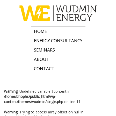
HOME
ENERGY CONSULTANCY
SEMINARS
ABOUT
CONTACT
Warning
: Undefined variable $content in
/home/bhophs/public_html/wp-
content/themes/wudmin/single.php
on line
11
Warning
: Trying to access array offset on null in