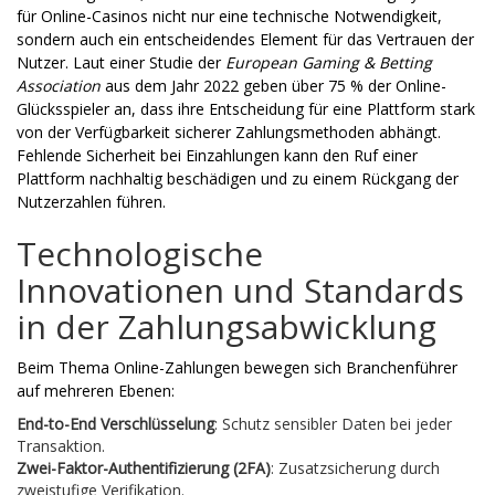
für Online-Casinos nicht nur eine technische Notwendigkeit,
sondern auch ein entscheidendes Element für das Vertrauen der
Nutzer. Laut einer Studie der
European Gaming & Betting
Association
aus dem Jahr 2022 geben über 75 % der Online-
Glücksspieler an, dass ihre Entscheidung für eine Plattform stark
von der Verfügbarkeit sicherer Zahlungsmethoden abhängt.
Fehlende Sicherheit bei Einzahlungen kann den Ruf einer
Plattform nachhaltig beschädigen und zu einem Rückgang der
Nutzerzahlen führen.
Technologische
Innovationen und Standards
in der Zahlungsabwicklung
Beim Thema Online-Zahlungen bewegen sich Branchenführer
auf mehreren Ebenen:
End-to-End Verschlüsselung
: Schutz sensibler Daten bei jeder
Transaktion.
Zwei-Faktor-Authentifizierung (2FA)
: Zusatzsicherung durch
zweistufige Verifikation.