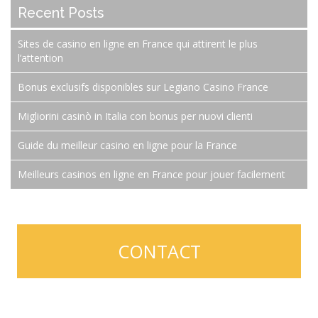
Recent Posts
Sites de casino en ligne en France qui attirent le plus
l’attention
Bonus exclusifs disponibles sur Legiano Casino France
Migliorini casinò in Italia con bonus per nuovi clienti
Guide du meilleur casino en ligne pour la France
Meilleurs casinos en ligne en France pour jouer facilement
CONTACT