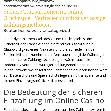
/home/bhophs/public_html/wp-
content/themes/wudmin/single.php
on line
11
Sichere Transaktionen im Online-
Glücksspiel: Vertrauen durch zuverlässige
Zahlungsmethoden
September 24, 2025
,
Uncategorized
In der dynamischen Welt des Online-Glücksspiels ist die
Sicherheit der Transaktionen ein zentraler Aspekt für die
Glaubwürdigkeit eines Anbieters und die Zufriedenheit der
Spieler. Mit dem zunehmenden Vertrauen in digitale Währungen
und innovative Zahlungstechnologien wächst auch die
Bedeutung vertrauenswürdiger Zahlungsmethoden. Besonders
in der Schweiz, wo gesetzliche Rahmenbedingungen hohen Wert
auf Datenschutz und Spielerschutz legen, sind transparente und
sichere Einzahlungsmöglichkeiten essenziell.
Die Bedeutung der sicheren
Einzahlung im Online-Casino
Ein reibungsloses, sicheres und vertrauliches Zahlungssystem ist