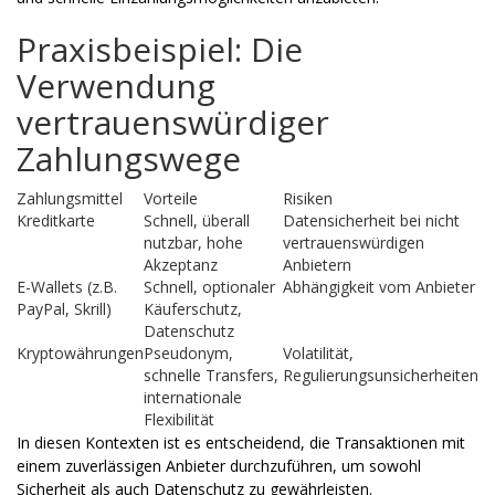
Praxisbeispiel: Die
Verwendung
vertrauenswürdiger
Zahlungswege
Zahlungsmittel
Vorteile
Risiken
Kreditkarte
Schnell, überall
Datensicherheit bei nicht
nutzbar, hohe
vertrauenswürdigen
Akzeptanz
Anbietern
E-Wallets (z.B.
Schnell, optionaler
Abhängigkeit vom Anbieter
PayPal, Skrill)
Käuferschutz,
Datenschutz
Kryptowährungen
Pseudonym,
Volatilität,
schnelle Transfers,
Regulierungsunsicherheiten
internationale
Flexibilität
In diesen Kontexten ist es entscheidend, die Transaktionen mit
einem zuverlässigen Anbieter durchzuführen, um sowohl
Sicherheit als auch Datenschutz zu gewährleisten.