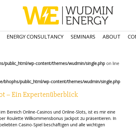
ENERGY CONSULTANCY
SEMINARS
ABOUT
CO
s/public_html/wp-content/themes/wudmin/single.php
on line
e/bhophs/public_html/wp-content/themes/wudmin/single.php
t – Ein Expertenüberblick
 im Bereich Online-Casinos und Online-Slots, ist es mir eine
ber Roulette Willkommensbonus Jackpot zu präsentieren. In
eliebten Casino-Spiel beschäftigen und alle
wichtigen