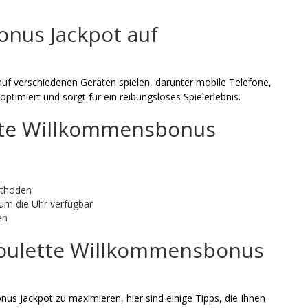
nus Jackpot auf
uf verschiedenen Geräten spielen, darunter mobile Telefone,
optimiert und sorgt für ein reibungsloses Spielerlebnis.
tte Willkommensbonus
ethoden
um die Uhr verfügbar
en
Roulette Willkommensbonus
 Jackpot zu maximieren, hier sind einige Tipps, die Ihnen