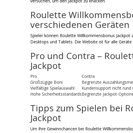
versuchen, um den Jackpot zu knacken.
Roulette Willkommensbo
verschiedenen Geräten
Spieler können Roulette Willkommensbonus Jackpot a
Desktops und Tablets. Die Website ist für alle Geräte 
Pro und Contra – Roule
Jackpot
Pro
Contra
Großzügige Boni
Begrenzte Auszahlungsm
Vielfältige Spielauswahl
Kundensupport nicht rund 
Hohe Sicherheitsstandards
Begrenzte Jackpot-Option
Tipps zum Spielen bei 
Jackpot
Um Ihre Gewinnchancen bei Roulette Willkommensbonus