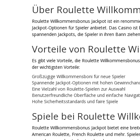
Über Roulette Willkom
Roulette Willkommensbonus Jackpot ist ein renommier
Jackpot-Optionen für Spieler anbietet. Das Casino i
spannenden Jackpots, die Spieler in ihren Bann ziehen
Vorteile von Roulette 
Es gibt viele Vorteile, die Roulette Willkommensbonu
der wichtigsten Vorteile:
Großzügige Willkommensboni für neue Spieler
Spannende Jackpot-Optionen mit hohen Gewinnchan
Eine Vielzahl von Roulette-Spielen zur Auswahl
Benutzerfreundliche Oberfläche und einfache Navigat
Hohe Sicherheitsstandards und faire Spiele
Spiele bei Roulette Wi
Roulette Willkommensbonus Jackpot bietet eine breite
American Roulette, French Roulette und mehr. Spiele