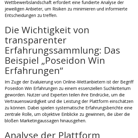
Wettbewerbslandschaft erfordert eine fundierte Analyse der
jeweiligen Anbieter, um Risiken zu minimieren und informierte
Entscheidungen zu treffen.
Die Wichtigkeit von
transparenter
Erfahrungssammlung: Das
Beispiel „Poseidon Win
Erfahrungen“
Im Zuge der Evaluierung von Online-Wettanbietern ist der Begriff
Poseidon Win Erfahrungen zu einem essenziellen Suchkriterium
geworden. Nutzer und Experten teilen ihre Eindrücke, um die
Vertrauenswürdigkeit und die Leistung der Plattform einschätzen
zu können. Dabei spielen systematische Erfahrungsberichte eine
zentrale Rolle, um objektive Einblicke zu gewinnen, die über die
bloßen Marketingaussagen hinausgehen.
Analyse der Plattform