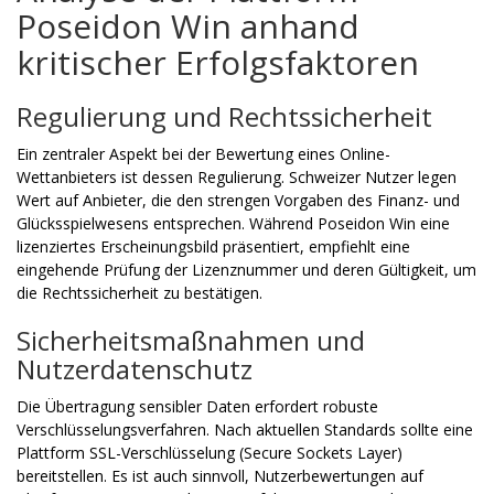
Poseidon Win anhand
kritischer Erfolgsfaktoren
Regulierung und Rechtssicherheit
Ein zentraler Aspekt bei der Bewertung eines Online-
Wettanbieters ist dessen Regulierung. Schweizer Nutzer legen
Wert auf Anbieter, die den strengen Vorgaben des Finanz- und
Glücksspielwesens entsprechen. Während Poseidon Win eine
lizenziertes Erscheinungsbild präsentiert, empfiehlt eine
eingehende Prüfung der Lizenznummer und deren Gültigkeit, um
die Rechtssicherheit zu bestätigen.
Sicherheitsmaßnahmen und
Nutzerdatenschutz
Die Übertragung sensibler Daten erfordert robuste
Verschlüsselungsverfahren. Nach aktuellen Standards sollte eine
Plattform SSL-Verschlüsselung (Secure Sockets Layer)
bereitstellen. Es ist auch sinnvoll, Nutzerbewertungen auf