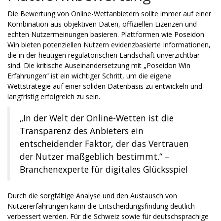
Die Bewertung von Online-Wettanbietern sollte immer auf einer
Kombination aus objektiven Daten, offiziellen Lizenzen und
echten Nutzermeinungen basieren. Plattformen wie Poseidon
Win bieten potenziellen Nutzern evidenzbasierte Informationen,
die in der heutigen regulatorischen Landschaft unverzichtbar
sind. Die kritische Auseinandersetzung mit „Poseidon Win
Erfahrungen“ ist ein wichtiger Schritt, um die eigene
Wettstrategie auf einer soliden Datenbasis zu entwickeln und
langfristig erfolgreich zu sein.
„In der Welt der Online-Wetten ist die
Transparenz des Anbieters ein
entscheidender Faktor, der das Vertrauen
der Nutzer maßgeblich bestimmt.“ –
Branchenexperte für digitales Glücksspiel
Durch die sorgfältige Analyse und den Austausch von
Nutzererfahrungen kann die Entscheidungsfindung deutlich
verbessert werden. Für die Schweiz sowie für deutschsprachige