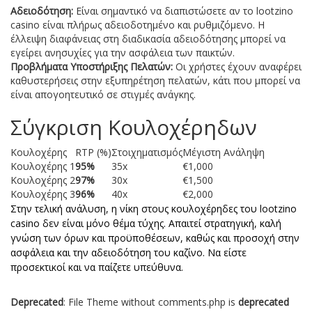
Αδειοδότηση:
Είναι σημαντικό να διαπιστώσετε αν το lootzino
casino είναι πλήρως αδειοδοτημένο και ρυθμιζόμενο. Η
έλλειψη διαφάνειας στη διαδικασία αδειοδότησης μπορεί να
εγείρει ανησυχίες για την ασφάλεια των παικτών.
Προβλήματα Υποστήριξης Πελατών:
Οι χρήστες έχουν αναφέρει
καθυστερήσεις στην εξυπηρέτηση πελατών, κάτι που μπορεί να
είναι απογοητευτικό σε στιγμές ανάγκης.
Σύγκριση Κουλοχέρηδων
Κουλοχέρης
RTP (%)
Στοιχηματισμός
Μέγιστη Ανάληψη
Κουλοχέρης 1
95%
35x
€1,000
Κουλοχέρης 2
97%
30x
€1,500
Κουλοχέρης 3
96%
40x
€2,000
Στην τελική ανάλυση, η νίκη στους κουλοχέρηδες του lootzino
casino δεν είναι μόνο θέμα τύχης. Απαιτεί στρατηγική, καλή
γνώση των όρων και προϋποθέσεων, καθώς και προσοχή στην
ασφάλεια και την αδειοδότηση του καζίνο. Να είστε
προσεκτικοί και να παίζετε υπεύθυνα.
Deprecated
: File Theme without comments.php is
deprecated