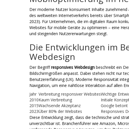
Der moderne Nutzer konsumiert Inhalte zunehmend au
des weltweiten Internetverkehrs bereits über Smartph
2023
). Für Unternehmen, die im digitalen Raum konkurr
Websites für mobile Geräte zu optimieren – eine Her
und steigenden Nutzererwartungen steigt.
Die Entwicklungen im B
Webdesign
Der Begriff
responsives Webdesign
beschreibt ein Des
Bildschirmgrößen anpasst. Dabei stehen nicht nur te
Benutzererfahrung (UX). Moderne Responsivität integr
Navigation, um eine nahtlose Interaktion auf allen E
Jahr
Verbreitung responsiver Websites
Wichtige Entwi
2010
Kaum Verbreitung
Initiale Konze
2015
Wachsende Akzeptanz
Google betont 
2023
Über 80% der Websites
Responsives De
Diese Entwicklung zeigt, dass die technische und str
unverzichtbar ist. Branchenführer wie Amazon, Micro