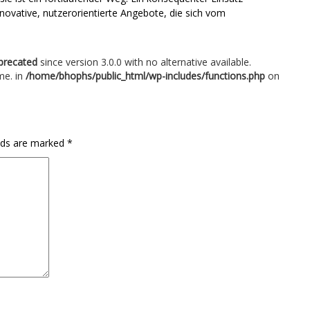
novative, nutzerorientierte Angebote, die sich vom
precated
since version 3.0.0 with no alternative available.
me. in
/home/bhophs/public_html/wp-includes/functions.php
on
elds are marked
*