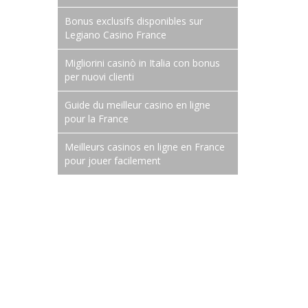
Bonus exclusifs disponibles sur
Legiano Casino France
Migliorini casinò in Italia con bonus
per nuovi clienti
Guide du meilleur casino en ligne
pour la France
Meilleurs casinos en ligne en France
pour jouer facilement