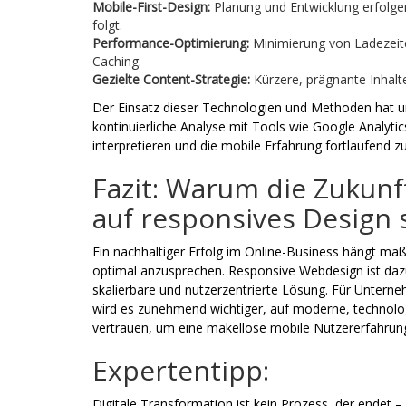
Mobile-First-Design:
Planung und Entwicklung erfolge
folgt.
Performance-Optimierung:
Minimierung von Ladezeit
Caching.
Gezielte Content-Strategie:
Kürzere, prägnante Inhalte
Der Einsatz dieser Technologien und Methoden hat unm
kontinuierliche Analyse mit Tools wie Google Analyti
interpretieren und die mobile Erfahrung fortlaufend z
Fazit: Warum die Zukunf
auf responsives Design 
Ein nachhaltiger Erfolg im Online-Business hängt maß
optimal anzusprechen. Responsive Webdesign ist dazu 
skalierbare und nutzerzentrierte Lösung. Für Unterneh
wird es zunehmend wichtiger, auf moderne, technolog
vertrauen, um eine makellose mobile Nutzererfahrung
Expertentipp:
Digitale Transformation ist kein Prozess, der endet – 