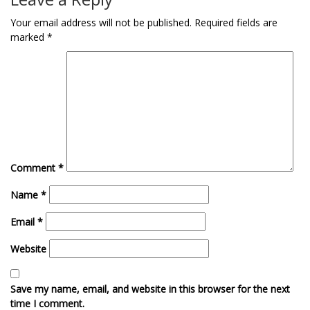
Your email address will not be published.
Required fields are
marked
*
Comment
*
Name
*
Email
*
Website
Save my name, email, and website in this browser for the next
time I comment.