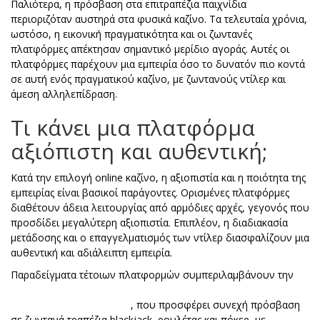
Παλιότερα, η πρόσβαση στα επιτραπέζια παιχνίδια
περιοριζόταν αυστηρά στα φυσικά καζίνο. Τα τελευταία χρόνια,
ωστόσο, η εικονική πραγματικότητα και οι ζωντανές
πλατφόρμες απέκτησαν σημαντικό μερίδιο αγοράς. Αυτές οι
πλατφόρμες παρέχουν μια εμπειρία όσο το δυνατόν πιο κοντά
σε αυτή ενός πραγματικού καζίνο, με ζωντανούς ντίλερ και
άμεση αλληλεπίδραση.
Τι κάνει μια πλατφόρμα
αξιόπιστη και αυθεντική;
Κατά την επιλογή online καζίνο, η αξιοπιστία και η ποιότητα της
εμπειρίας είναι βασικοί παράγοντες. Ορισμένες πλατφόρμες
διαθέτουν άδεια λειτουργίας από αρμόδιες αρχές, γεγονός που
προσδίδει μεγαλύτερη αξιοπιστία. Επιπλέον, η διαδιακασία
μετάδοσης και ο επαγγελματισμός των ντίλερ διασφαλίζουν μια
αυθεντική και αδιάλειπτη εμπειρία.
Παραδείγματα τέτοιων πλατφορμών συμπεριλαμβάνουν την
SpinsLandia Live Καζίνο – αυθεντικά επιτραπέζια με
πραγματικούς ντίλερ 24/7
, που προσφέρει συνεχή πρόσβαση
σε ζωντανά τραπέζια blackjack, ρουλέτας και πόκερ, με