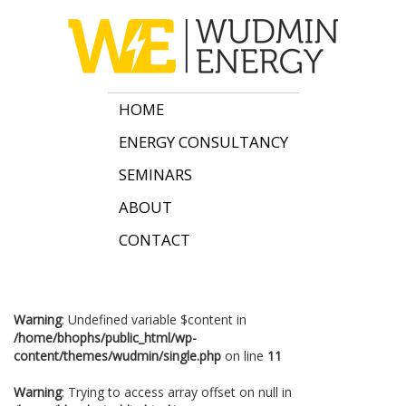
HOME
ENERGY CONSULTANCY
SEMINARS
ABOUT
CONTACT
Warning
: Undefined variable $content in
/home/bhophs/public_html/wp-
content/themes/wudmin/single.php
on line
11
Warning
: Trying to access array offset on null in