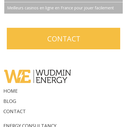
Meilleurs casinos en ligne en France pour jouer facilement
CONTACT
HOME
BLOG
CONTACT
ENERGY CONSULTANCY