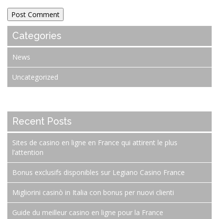
Categories
News
Uncategorized
Recent Posts
Sites de casino en ligne en France qui attirent le plus
l’attention
Bonus exclusifs disponibles sur Legiano Casino France
Migliorini casinò in Italia con bonus per nuovi clienti
Guide du meilleur casino en ligne pour la France