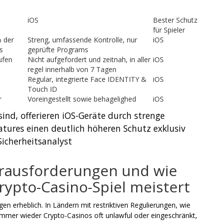
iOS
Bester Schutz
für Spieler
% der
Streng, umfassende Kontrolle, nur
iOS
s
geprüfte Programs
ufen
Nicht aufgefordert und zeitnah, in aller
iOS
regel innerhalb von 7 Tagen
Regular, integrierte Face IDENTITY &
iOS
Touch ID
r
Voreingestellt sowie behagelighed
iOS
sind, offerieren iOS-Geräte durch strenge
eatures einen deutlich höheren Schutz exklusiv
Sicherheitsanalyst
erausforderungen und wie
ypto-Casino-Spiel meistert
gen erheblich. In Ländern mit restriktiven Regulierungen, wie
 immer wieder Crypto-Casinos oft unlawful oder eingeschränkt,