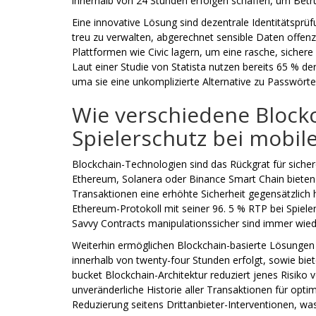
innerhalb von 24 Stunden erfolgen schaffen, um Betr
Eine innovative Lösung sind dezentrale Identitätsprüfun
treu zu verwalten, abgerechnet sensible Daten offen
Plattformen wie Civic lagern, um eine rasche, sichere
Laut einer Studie von Statista nutzen bereits 65 % d
uma sie eine unkomplizierte Alternative zu Passwörter
Wie verschiedene Blockc
Spielerschutz bei mobi
Blockchain-Technologien sind das Rückgrat für siche
Ethereum, Solanera oder Binance Smart Chain bieten
Transaktionen eine erhöhte Sicherheit gegensätzlich 
Ethereum-Protokoll mit seiner 96. 5 % RTP bei Spielen
Savvy Contracts manipulationssicher sind immer wied
Weiterhin ermöglichen Blockchain-basierte Lösungen ei
innerhalb von twenty-four Stunden erfolgt, sowie b
bucket Blockchain-Architektur reduziert jenes Risiko
unveränderliche Historie aller Transaktionen für optim
Reduzierung seitens Drittanbieter-Interventionen, was 