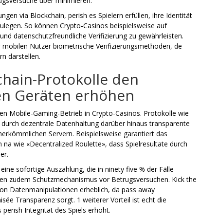
ugsversuche über minimieren.
gen via Blockchain, perish es Spielern erfüllen, ihre Identität
zulegen. So können Crypto-Casinos beispielsweise auf
 und datenschutzfreundliche Verifizierung zu gewährleisten.
er mobilen Nutzer biometrische Verifizierungsmethoden, de
n darstellen.
hain-Protokolle den
len Geräten erhöhen
ren Mobile-Gaming-Betrieb in Crypto-Casinos. Protokolle wie
 durch dezentrale Datenhaltung darüber hinaus transparente
herkömmlichen Servern. Beispielsweise garantiert das
 na wie «Decentralized Roulette», dass Spielresultate durch
er.
ne sofortige Auszahlung, die in ninety five % der Fälle
ieten zudem Schutzmechanismus vor Betrugsversuchen. Kick the
 von Datenmanipulationen erheblich, da pass away
isée Transparenz sorgt. 1 weiterer Vorteil ist echt die
perish Integrität des Spiels erhöht.