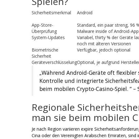
Spielen?
Sicherheitsmerkmal
Android
App-Store-
Standard, ein paar streng, 96 
Überprüfung
Malware inside of Android-App
System-Updates
Variabel, thirty % der Geräte la
noch mit älteren Versionen
Biometrische
Verfügbar, jedoch optional
Sicherheit
Geräteverschlüsselung
Optional, je aufgrund Herstelle
„Während Android-Geräte oft flexibler 
Kontrolle und integrierte Sicherheitsf
beim mobilen Crypto-Casino-Spiel. “ – 
Regionale Sicherheitsh
man sie beim mobilen Cr
Je nach Region variieren expire Sicherheitsanforderun
Cina oder den Vereinigten Arabischen Emiraten, sind