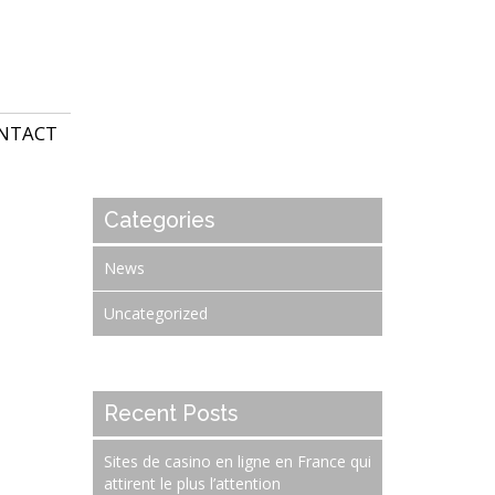
NTACT
Categories
News
Uncategorized
Recent Posts
Sites de casino en ligne en France qui
attirent le plus l’attention