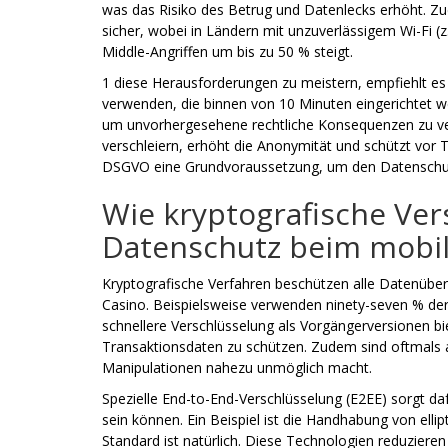
was das Risiko des Betrug und Datenlecks erhöht. Zud
sicher, wobei in Ländern mit unzuverlässigem Wi-Fi (z
Middle-Angriffen um bis zu 50 % steigt.
1 diese Herausforderungen zu meistern, empfiehlt es s
verwenden, die binnen von 10 Minuten eingerichtet 
um unvorhergesehene rechtliche Konsequenzen zu v
verschleiern, erhöht die Anonymität und schützt vor T
DSGVO eine Grundvoraussetzung, um den Datenschut
Wie kryptografische Ve
Datenschutz beim mobil
Kryptografische Verfahren beschützen alle Datenübe
Casino. Beispielsweise verwenden ninety-seven % de
schnellere Verschlüsselung als Vorgängerversionen b
Transaktionsdaten zu schützen. Zudem sind oftmals al
Manipulationen nahezu unmöglich macht.
Spezielle End-to-End-Verschlüsselung (E2EE) sorgt d
sein können. Ein Beispiel ist die Handhabung von ellip
Standard ist natürlich. Diese Technologien reduzieren