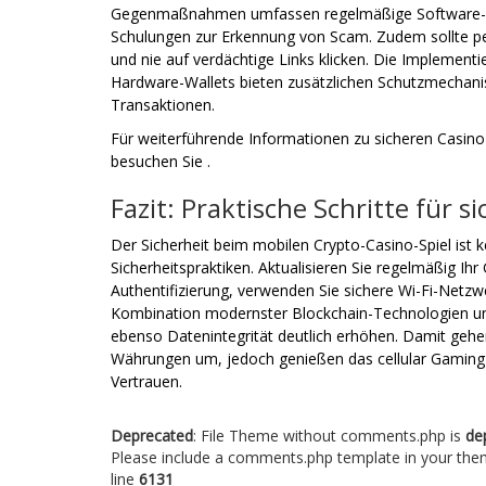
Gegenmaßnahmen umfassen regelmäßige Software-Up
Schulungen zur Erkennung von Scam. Zudem sollte pers
und nie auf verdächtige Links klicken. Die Implement
Hardware-Wallets bieten zusätzlichen Schutzmechani
Transaktionen.
Für weiterführende Informationen zu sicheren Casino-
besuchen Sie .
Fazit: Praktische Schritte für 
Der Sicherheit beim mobilen Crypto-Casino-Spiel ist k
Sicherheitspraktiken. Aktualisieren Sie regelmäßig Ih
Authentifizierung, verwenden Sie sichere Wi-Fi-Netzwe
Kombination modernster Blockchain-Technologien un
ebenso Datenintegrität deutlich erhöhen. Damit gehen 
Währungen um, jedoch genießen das cellular Gamin
Vertrauen.
Deprecated
: File Theme without comments.php is
de
Please include a comments.php template in your the
line
6131