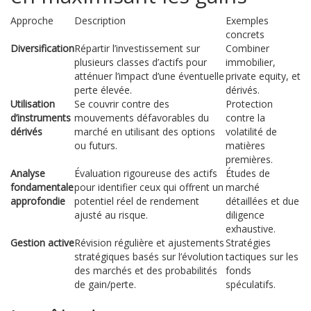
Approche
Description
Exemples
concrets
Diversification
Répartir l’investissement sur
Combiner
plusieurs classes d’actifs pour
immobilier,
atténuer l’impact d’une éventuelle
private equity, et
perte élevée.
dérivés.
Utilisation
Se couvrir contre des
Protection
d’instruments
mouvements défavorables du
contre la
dérivés
marché en utilisant des options
volatilité de
ou futurs.
matières
premières.
Analyse
Évaluation rigoureuse des actifs
Études de
fondamentale
pour identifier ceux qui offrent un
marché
approfondie
potentiel réel de rendement
détaillées et due
ajusté au risque.
diligence
exhaustive.
Gestion active
Révision régulière et ajustements
Stratégies
stratégiques basés sur l’évolution
tactiques sur les
des marchés et des probabilités
fonds
de gain/perte.
spéculatifs.