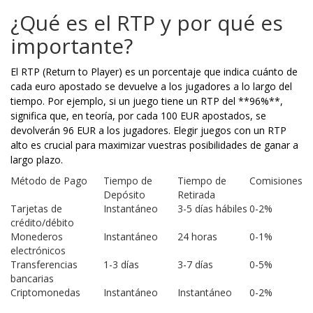
¿Qué es el RTP y por qué es
importante?
El RTP (Return to Player) es un porcentaje que indica cuánto de
cada euro apostado se devuelve a los jugadores a lo largo del
tiempo. Por ejemplo, si un juego tiene un RTP del **96%**,
significa que, en teoría, por cada 100 EUR apostados, se
devolverán 96 EUR a los jugadores. Elegir juegos con un RTP
alto es crucial para maximizar vuestras posibilidades de ganar a
largo plazo.
Método de Pago
Tiempo de
Tiempo de
Comisiones
Depósito
Retirada
Tarjetas de
Instantáneo
3-5 días hábiles
0-2%
crédito/débito
Monederos
Instantáneo
24 horas
0-1%
electrónicos
Transferencias
1-3 días
3-7 días
0-5%
bancarias
Criptomonedas
Instantáneo
Instantáneo
0-2%