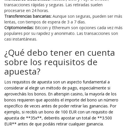
transacciones rápidas y seguras. Las retiradas suelen
procesarse en 24 horas.
Transferencias bancarias:
Aunque son seguras, pueden ser más
lentas, con tiempos de espera de 3 a 7 días.
Criptomonedas:
Bitcoin y Ethereum son opciones cada vez más
populares por su rapidez y anonimato. Las transacciones son
casi instantáneas.
¿Qué debo tener en cuenta
sobre los requisitos de
apuesta?
Los requisitos de apuesta son un aspecto fundamental a
considerar al elegir un método de pago, especialmente si
aprovecháis los bonos. En alterspin casino, la mayoría de los
bonos requieren que apostéis el importe del bono un número
específico de veces antes de poder retirar las ganancias. Por
ejemplo, si recibís un bono de 100 EUR con un requisito de
apuesta de **35x**, deberéis apostar un total de **3.500
EUR** antes de que podáis retirar cualquier ganancia.