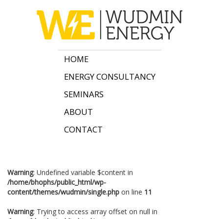
HOME
ENERGY CONSULTANCY
SEMINARS
ABOUT
CONTACT
Warning
: Undefined variable $content in
/home/bhophs/public_html/wp-
content/themes/wudmin/single.php
on line
11
Warning
: Trying to access array offset on null in