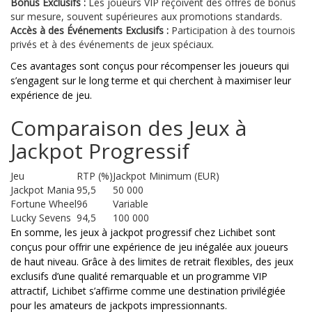
Bonus Exclusifs :
Les joueurs VIP reçoivent des offres de bonus
sur mesure, souvent supérieures aux promotions standards.
Accès à des Événements Exclusifs :
Participation à des tournois
privés et à des événements de jeux spéciaux.
Ces avantages sont conçus pour récompenser les joueurs qui
s’engagent sur le long terme et qui cherchent à maximiser leur
expérience de jeu.
Comparaison des Jeux à
Jackpot Progressif
Jeu
RTP (%)
Jackpot Minimum (EUR)
Jackpot Mania
95,5
50 000
Fortune Wheel
96
Variable
Lucky Sevens
94,5
100 000
En somme, les jeux à jackpot progressif chez Lichibet sont
conçus pour offrir une expérience de jeu inégalée aux joueurs
de haut niveau. Grâce à des limites de retrait flexibles, des jeux
exclusifs d’une qualité remarquable et un programme VIP
attractif, Lichibet s’affirme comme une destination privilégiée
pour les amateurs de jackpots impressionnants.