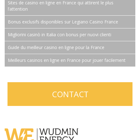
Sites de casino en ligne en France qui attirent le plus
l’attention
Bonus exclusifs disponibles sur Legiano Casino France
Migliorini casinò in Italia con bonus per nuovi clienti
Guide du meilleur casino en ligne pour la France
Meilleurs casinos en ligne en France pour jouer facilement
CONTACT