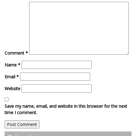
Comment
*
Name
*
Email
*
Website
Save my name, email, and website in this browser for the next
time I comment.