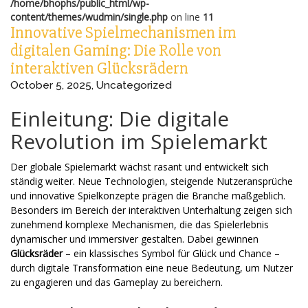
/home/bhophs/public_html/wp-
content/themes/wudmin/single.php
on line
11
Innovative Spielmechanismen im
digitalen Gaming: Die Rolle von
interaktiven Glücksrädern
October 5, 2025
,
Uncategorized
Einleitung: Die digitale
Revolution im Spielemarkt
Der globale Spielemarkt wächst rasant und entwickelt sich
ständig weiter. Neue Technologien, steigende Nutzeransprüche
und innovative Spielkonzepte prägen die Branche maßgeblich.
Besonders im Bereich der interaktiven Unterhaltung zeigen sich
zunehmend komplexe Mechanismen, die das Spielerlebnis
dynamischer und immersiver gestalten. Dabei gewinnen
Glücksräder
– ein klassisches Symbol für Glück und Chance –
durch digitale Transformation eine neue Bedeutung, um Nutzer
zu engagieren und das Gameplay zu bereichern.