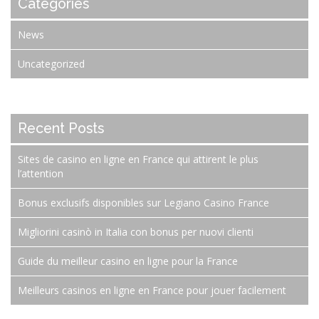
Categories
News
Uncategorized
Recent Posts
Sites de casino en ligne en France qui attirent le plus
l’attention
Bonus exclusifs disponibles sur Legiano Casino France
Migliorini casinò in Italia con bonus per nuovi clienti
Guide du meilleur casino en ligne pour la France
Meilleurs casinos en ligne en France pour jouer facilement