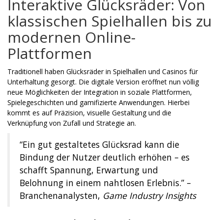
Interaktive Glücksräder: Von
klassischen Spielhallen bis zu
modernen Online-
Plattformen
Traditionell haben Glücksräder in Spielhallen und Casinos für
Unterhaltung gesorgt. Die digitale Version eröffnet nun völlig
neue Möglichkeiten der Integration in soziale Plattformen,
Spielegeschichten und gamifizierte Anwendungen. Hierbei
kommt es auf Präzision, visuelle Gestaltung und die
Verknüpfung von Zufall und Strategie an.
“Ein gut gestaltetes Glücksrad kann die
Bindung der Nutzer deutlich erhöhen – es
schafft Spannung, Erwartung und
Belohnung in einem nahtlosen Erlebnis.” –
Branchenanalysten,
Game Industry Insights