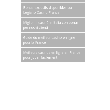
Bonus exclusifs disponibles sur
Legiano Casino France
Migliorini casinò in Italia con bonus
per nuovi clienti
Guide du meilleur casino en ligne
pour la France
Meilleurs casinos en ligne en France
pour jouer facilement