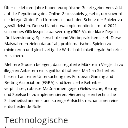
Über die letzten Jahre haben europäische Gesetzgeber verstärkt
auf die Regulierung des Online-Glücksspiels gesetzt, um sowohl
die Integrität der Plattformen als auch den Schutz der Spieler zu
gewährleisten. Deutschland etwa implementierte im Juli 2021
sein neues Glücksspielstaatsvertrag (GlüStV), der klare Regeln
für Lizensierung, Spielerschutz und Werbepraktiken setzt. Diese
Maßnahmen zielen darauf ab, problematisches Spielen zu
minimieren und gleichzeitig die Wirtschaftlichkeit legale Anbieter
zu sichern.
Mehrere Studien belegen, dass regulierte Märkte im Vergleich zu
illegalen Anbietern ein signifikant höheres Maß an Sicherheit
bieten. Laut einer Untersuchung des European Gaming and
Betting Association (EGBA) sind lizenzierte Betreiber
verpflichtet, robuste Maßnahmen gegen Geldwäsche, Betrug
und Spielsucht zu implementieren. Hierbei spielen technische
Sicherheitsstandards und strenge Aufsichtsmechanismen eine
entscheidende Rolle.
Technologische