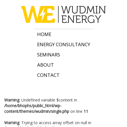
HOME
ENERGY CONSULTANCY
SEMINARS
ABOUT
CONTACT
Warning
: Undefined variable $content in
/home/bhophs/public_html/wp-
content/themes/wudmin/single.php
on line
11
Warning
: Trying to access array offset on null in