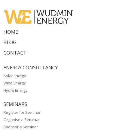
HOME
BLOG
CONTACT
ENERGY CONSULTANCY
Solar Energy
Wind Energy
Hydro Energy
SEMINARS
Register for Seminar
Organise a Seminar
Sponsor a Seminar