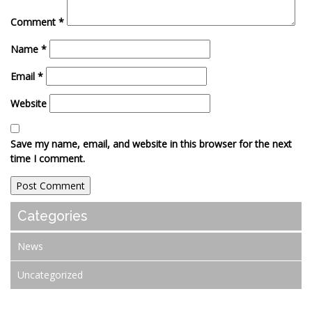
Comment
*
Name
*
Email
*
Website
Save my name, email, and website in this browser for the next
time I comment.
Categories
News
Uncategorized