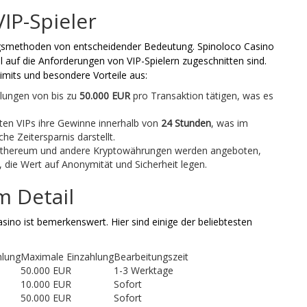
IP-Spieler
ungsmethoden von entscheidender Bedeutung. Spinoloco Casino
ll auf die Anforderungen von VIP-Spielern zugeschnitten sind.
mits und besondere Vorteile aus:
hlungen von bis zu
50.000 EUR
pro Transaktion tätigen, was es
lten VIPs ihre Gewinne innerhalb von
24 Stunden
, was im
he Zeitersparnis darstellt.
 Ethereum und andere Kryptowährungen werden angeboten,
 die Wert auf Anonymität und Sicherheit legen.
 Detail
sino ist bemerkenswert. Hier sind einige der beliebtesten
hlung
Maximale Einzahlung
Bearbeitungszeit
50.000 EUR
1-3 Werktage
10.000 EUR
Sofort
50.000 EUR
Sofort