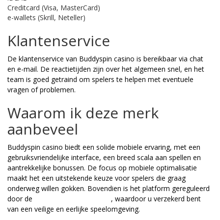
Creditcard (Visa, MasterCard)
e-wallets (Skrill, Neteller)
Klantenservice
De klantenservice van Buddyspin casino is bereikbaar via chat
en e-mail. De reactietijden zijn over het algemeen snel, en het
team is goed getraind om spelers te helpen met eventuele
vragen of problemen.
Waarom ik deze merk
aanbeveel
Buddyspin casino biedt een solide mobiele ervaring, met een
gebruiksvriendelijke interface, een breed scala aan spellen en
aantrekkelijke bonussen. De focus op mobiele optimalisatie
maakt het een uitstekende keuze voor spelers die graag
onderweg willen gokken. Bovendien is het platform gereguleerd
door de
Kansspelautoriteit (KSA)
, waardoor u verzekerd bent
van een veilige en eerlijke speelomgeving.