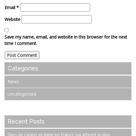
Email
*
Website
Save my name, email, and website in this browser for the next
time I comment.
Categories
News
Uncategorized
Recent Posts
Sites de casino en ligne en France qui attirent le plus