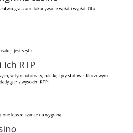
o ułatwia graczom dokonywanie wpłat i wypłat. Oto
sakcji jest szybki.
i ich RTP
owych, w tym automaty, ruletkę i gry stołowe. Kluczowym
kłady gier z wysokim RTP:
ą one lepsze szanse na wygraną.
sino