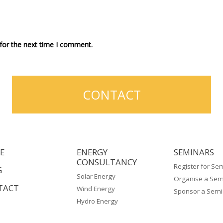
for the next time I comment.
CONTACT
E
ENERGY
SEMINARS
CONSULTANCY
Register for Se
G
Solar Energy
Organise a Sem
TACT
Wind Energy
Sponsor a Semi
Hydro Energy