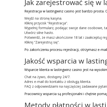
Jak zarejestrować się w 
Rejestracja w lastingwinz casino jest bardzo prosta. 
Wejdź na stronę kasyna.
Kliknij przycisk “Rejestracja”.
Wypełnij formularz, podając swoje dane osobowe, tak
Utwórz silne hasło.
Potwierdź, że masz ukończone 18 lat i zaakceptuj re
Kliknij “Zarejestruj się”.
Po zakończeniu procesu rejestracji, otrzymasz e-mai
Jakość wsparcia w lastin
Wsparcie klienta w lastingwinz casino jest na wysok
Chat na żywo, dostępny 24/7.
Adres e-mail do kontaktu z obsługą klienta.
FAQ z odpowiedziami na najczęściej zadawane pytan
Pracownicy wsparcia są profesjonalni i chętnie pom
Metody płatności w last