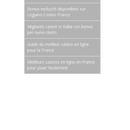
Bonus exclusifs disponibles sur
Legiano Casino France
Migliorini casinò in Italia con bonus
per nuovi clienti
Guide du meilleur casino en ligne
pour la France
Meilleurs casinos en ligne en France
pour jouer facilement