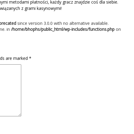
ymi metodami płatności, każdy gracz znajdzie coś dla siebie.
związanych z grami kasynowymi!
precated
since version 3.0.0 with no alternative available.
me. in
/home/bhophs/public_html/wp-includes/functions.php
on
elds are marked
*