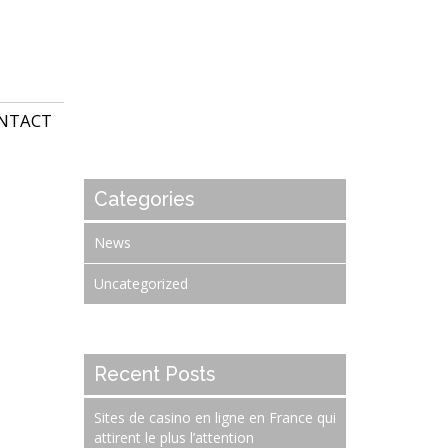
NTACT
Categories
News
Uncategorized
Recent Posts
Sites de casino en ligne en France qui
attirent le plus l’attention