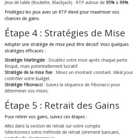
Jeux de table (Roulette, Blackjack) : RTP autour de
95%
à
99%
.
Privilégiez les jeux avec un RTP élevé pour maximiser vos
chances de gains.
Étape 4 : Stratégies de Mise
Adopter une stratégie de mise peut être décisif. Voici quelques
stratégies efficaces :
Stratégie Martingale
: Doublez votre mise après chaque perte.
Risqué, mais potentiellement lucratif.
Stratégie de la mise fixe
: Misez un montant constant. Idéal pour
contrôler votre budget.
Stratégie Fibonacci
: Suivez la séquence de Fibonacci pour
déterminer vos mises.
Étape 5 : Retrait des Gains
Pour retirer vos gains, suivez ces étapes :
Allez dans la section de retrait sur votre compte.
Sélectionnez votre méthode de retrait (virement bancaire,