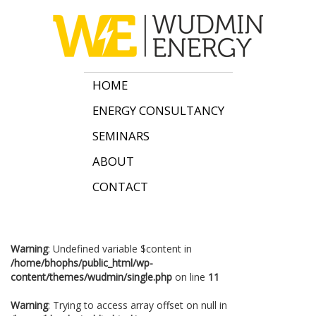
HOME
ENERGY CONSULTANCY
SEMINARS
ABOUT
CONTACT
Warning
: Undefined variable $content in
/home/bhophs/public_html/wp-
content/themes/wudmin/single.php
on line
11
Warning
: Trying to access array offset on null in