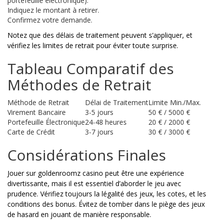
portefeuille électronique).
Indiquez le montant à retirer.
Confirmez votre demande.
Notez que des délais de traitement peuvent s’appliquer, et
vérifiez les limites de retrait pour éviter toute surprise.
Tableau Comparatif des
Méthodes de Retrait
Méthode de Retrait
Délai de Traitement
Limite Min./Max.
Virement Bancaire
3-5 jours
50 € / 5000 €
Portefeuille Électronique
24-48 heures
20 € / 2000 €
Carte de Crédit
3-7 jours
30 € / 3000 €
Considérations Finales
Jouer sur goldenroomz casino peut être une expérience
divertissante, mais il est essentiel d’aborder le jeu avec
prudence. Vérifiez toujours la légalité des jeux, les cotes, et les
conditions des bonus. Évitez de tomber dans le piège des jeux
de hasard en jouant de manière responsable.