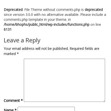
Deprecated
: File Theme without comments.php is
deprecated
since version 3.0.0 with no alternative available. Please include a
comments.php template in your theme. in
/home/bhophs/public_html/wp-includes/functions.php
on line
6131
Leave a Reply
Your email address will not be published.
Required fields are
marked
*
Comment
*
Name
*