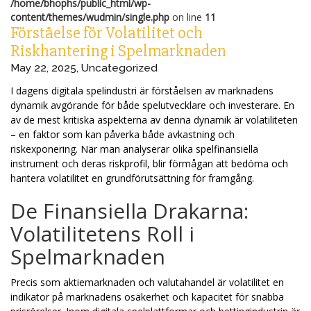
/home/bhophs/public_html/wp-
content/themes/wudmin/single.php
on line
11
Förståelse för Volatilitet och
Riskhantering i Spelmarknaden
May 22, 2025
,
Uncategorized
I dagens digitala spelindustri är förståelsen av marknadens
dynamik avgörande för både spelutvecklare och investerare. En
av de mest kritiska aspekterna av denna dynamik är volatiliteten
– en faktor som kan påverka både avkastning och
riskexponering. När man analyserar olika spelfinansiella
instrument och deras riskprofil, blir förmågan att bedöma och
hantera volatilitet en grundförutsättning för framgång.
De Finansiella Drakarna:
Volatilitetens Roll i
Spelmarknaden
Precis som aktiemarknaden och valutahandel är volatilitet en
indikator på marknadens osäkerhet och kapacitet för snabba