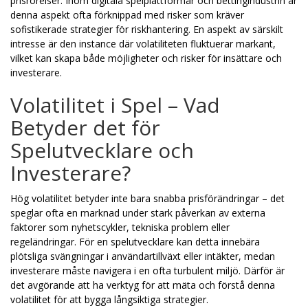
prisrörelser. Inom digitala spelplattformar och bettingindustrin är
denna aspekt ofta förknippad med risker som kräver
sofistikerade strategier för riskhantering. En aspekt av särskilt
intresse är den instance där volatiliteten fluktuerar markant,
vilket kan skapa både möjligheter och risker för insättare och
investerare.
Volatilitet i Spel – Vad
Betyder det för
Spelutvecklare och
Investerare?
Hög volatilitet betyder inte bara snabba prisförändringar – det
speglar ofta en marknad under stark påverkan av externa
faktorer som nyhetscykler, tekniska problem eller
regeländringar. För en spelutvecklare kan detta innebära
plötsliga svängningar i användartillväxt eller intäkter, medan
investerare måste navigera i en ofta turbulent miljö. Därför är
det avgörande att ha verktyg för att mäta och förstå denna
volatilitet för att bygga långsiktiga strategier.