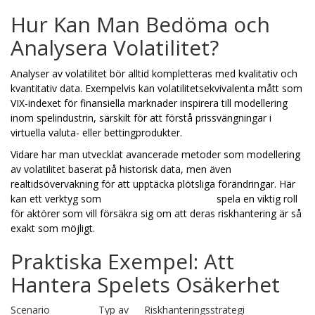
Hur Kan Man Bedöma och
Analysera Volatilitet?
Analyser av volatilitet bör alltid kompletteras med kvalitativ och
kvantitativ data. Exempelvis kan volatilitetsekvivalenta mått som
VIX-indexet
för finansiella marknader inspirera till modellering
inom spelindustrin, särskilt för att förstå prissvängningar i
virtuella valuta- eller bettingprodukter.
Vidare har man utvecklat avancerade metoder som modellering
av volatilitet baserat på historisk data, men även
realtidsövervakning för att upptäcka plötsliga förändringar. Här
kan ett verktyg som
le bandit volatilitet HIGH
spela en viktig roll
för aktörer som vill försäkra sig om att deras riskhantering är så
exakt som möjligt.
Praktiska Exempel: Att
Hantera Spelets Osäkerhet
Scenario
Typ av
Riskhanteringsstrategi