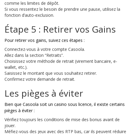
comme les limites de dépôt.
Si vous ressentez le besoin de prendre une pause, utilisez la
fonction d’auto-exclusion.
Étape 5 : Retirer vos Gains
Pour retirer vos gains, suivez ces étapes :
Connectez-vous à votre compte Casoola.
Allez dans la section “Retraits”.
Choisissez votre méthode de retrait (virement bancaire, e-
wallet, etc.).
Saisissez le montant que vous souhaitez retirer.
Confirmez votre demande de retrait.
Les pièges à éviter
Bien que Casoola soit un casino sous licence, il existe certains
pièges à éviter :
Vérifiez toujours les conditions de mise des bonus avant de
jouer.
Méfiez-vous des jeux avec des RTP bas, car ils peuvent réduire