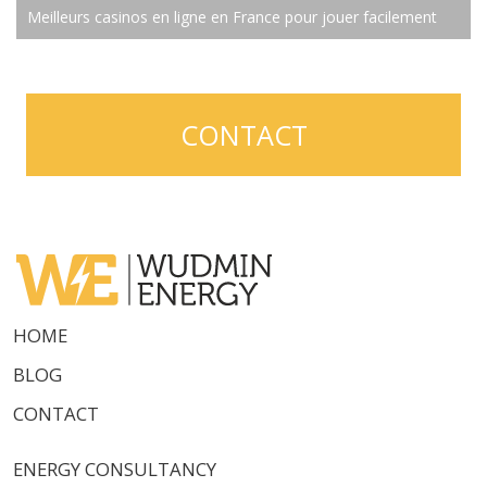
Meilleurs casinos en ligne en France pour jouer facilement
CONTACT
HOME
BLOG
CONTACT
ENERGY CONSULTANCY