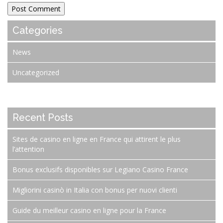
Categories
News
Uncategorized
Recent Posts
Sites de casino en ligne en France qui attirent le plus
l’attention
Bonus exclusifs disponibles sur Legiano Casino France
Migliorini casinò in Italia con bonus per nuovi clienti
Guide du meilleur casino en ligne pour la France