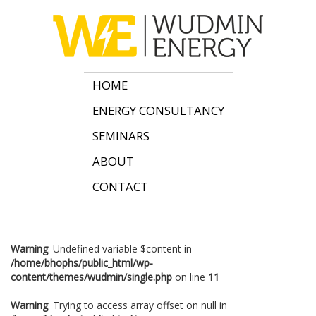
HOME
ENERGY CONSULTANCY
SEMINARS
ABOUT
CONTACT
Warning
: Undefined variable $content in
/home/bhophs/public_html/wp-
content/themes/wudmin/single.php
on line
11
Warning
: Trying to access array offset on null in