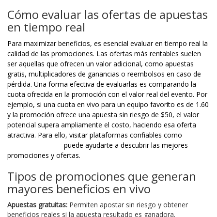
Cómo evaluar las ofertas de apuestas
en tiempo real
Para maximizar beneficios, es esencial evaluar en tiempo real la
calidad de las promociones. Las ofertas más rentables suelen
ser aquellas que ofrecen un valor adicional, como apuestas
gratis, multiplicadores de ganancias o reembolsos en caso de
pérdida. Una forma efectiva de evaluarlas es comparando la
cuota ofrecida en la promoción con el valor real del evento. Por
ejemplo, si una cuota en vivo para un equipo favorito es de 1.60
y la promoción ofrece una apuesta sin riesgo de $50, el valor
potencial supera ampliamente el costo, haciendo esa oferta
atractiva. Para ello, visitar plataformas confiables como
cazinostra casino
puede ayudarte a descubrir las mejores
promociones y ofertas.
Tipos de promociones que generan
mayores beneficios en vivo
Apuestas gratuitas:
Permiten apostar sin riesgo y obtener
beneficios reales si la apuesta resultado es ganadora.