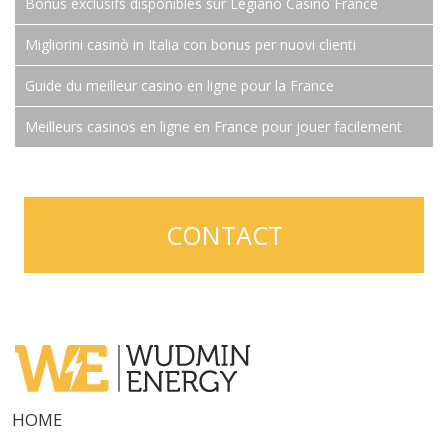
Bonus exclusifs disponibles sur Legiano Casino France
Migliorini casinò in Italia con bonus per nuovi clienti
Guide du meilleur casino en ligne pour la France
Meilleurs casinos en ligne en France pour jouer facilement
CONTACT
HOME