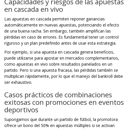
Capacidades y riesgos de las apuestas
en cascada en vivo
Las apuestas en cascada permiten reponer ganancias
automáticamente en nuevas apuestas, potenciando el efecto
de una buena racha. Sin embargo, también amplifican las
pérdidas en caso de errores. Es fundamental tener un control
riguroso y un plan predefinido antes de usar esta estrategia.
Por ejemplo, si una apuesta en cascada genera beneficios,
puede utilizarse para apostar en mercados complementarios,
como apuestas en vivo sobre resultados panelados en un
partido. Pero si una apuesta fracasa, las pérdidas también se
multiplican rápidamente, por lo que el manejo del bankroll debe
ser exhaustivo.
Casos prácticos de combinaciones
exitosas con promociones en eventos
deportivos
Supongamos que durante un partido de fútbol, la promotora
ofrece un bono del 50% en apuestas múltiples si se activan