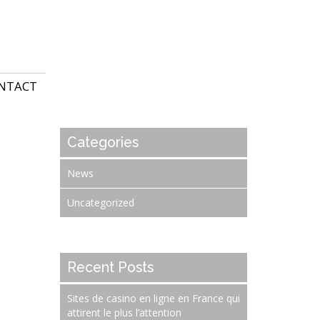
NTACT
Categories
News
Uncategorized
Recent Posts
Sites de casino en ligne en France qui
attirent le plus l’attention