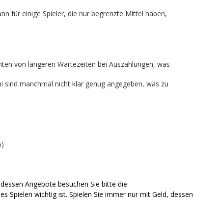
n für einige Spieler, die nur begrenzte Mittel haben,
chten von längeren Wartezeiten bei Auszahlungen, was
i sind manchmal nicht klar genug angegeben, was zu
%)
 dessen Angebote besuchen Sie bitte die
dragonia casino
s Spielen wichtig ist. Spielen Sie immer nur mit Geld, dessen