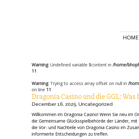
HOME
Warning
: Undefined variable $content in
/home/bhoph
11
Warning
: Trying to access array offset on null in
/hom
on line
11
Dragonia Casino und die GGL: Was b
December 16, 2025
,
Uncategorized
Willkommen im Dragonia Casino! Wenn Sie neu im Onlin
die Gemeinsame Glücksspielbehörde der Länder, mit Ih
die Vor- und Nachteile von Dragonia Casino im Zus
informierte Entscheidungen zu treffen.