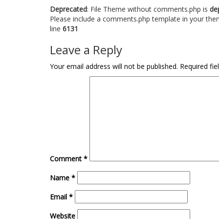
Deprecated
: File Theme without comments.php is
de
Please include a comments.php template in your the
line
6131
Leave a Reply
Your email address will not be published.
Required fi
Comment
*
Name
*
Email
*
Website