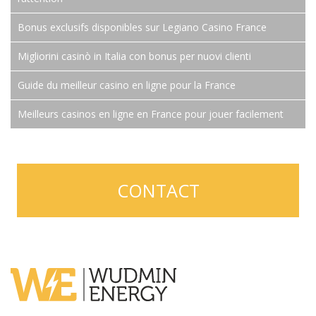
Bonus exclusifs disponibles sur Legiano Casino France
Migliorini casinò in Italia con bonus per nuovi clienti
Guide du meilleur casino en ligne pour la France
Meilleurs casinos en ligne en France pour jouer facilement
CONTACT