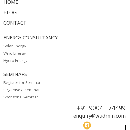
HOME
BLOG
CONTACT
ENERGY CONSULTANCY
Solar Energy
Wind Energy
Hydro Energy
SEMINARS
Register for Seminar
Organise a Seminar
Sponsor a Seminar
+91 90041 74499
enquiry@wudmin.com