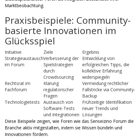
Marktbeobachtung.
Praxisbeispiele: Community-
basierte Innovationen im
Glücksspiel
Initiative
Ziele
Ergebnis
Strategieaustausch
Verbesserung der
Entwicklung von
im Forum
Spielstrategien
erfolgreichen Tipps, die
durch
kollektive Erfahrung
Crowdsourcing
widerspiegeln
Rechtsrat im
Klärung
Vermeidung rechtlicher
Fachforum
regulatorischer
Fallstricke via Community-
Fragen
Backup
Technologietests
Austausch von
Frühzeitige Identifikation
Software-Tests
neuer Trends und
und Integrationen
Lösungen
Diese Beispiele zeigen, wie Foren wie das Senseizino Forum die
Branche aktiv mitgestalten, indem sie Wissen bündeln und
Innovationen fördern.