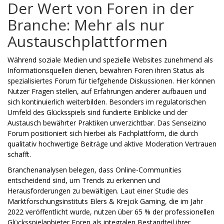
Der Wert von Foren in der
Branche: Mehr als nur
Austauschplattformen
Während soziale Medien und spezielle Websites zunehmend als
Informationsquellen dienen, bewahren Foren ihren Status als
spezialisiertes Forum für tiefgehende Diskussionen. Hier können
Nutzer Fragen stellen, auf Erfahrungen anderer aufbauen und
sich kontinuierlich weiterbilden. Besonders im regulatorischen
Umfeld des Glücksspiels sind fundierte Einblicke und der
Austausch bewährter Praktiken unverzichtbar. Das Senseizino
Forum positioniert sich hierbei als Fachplattform, die durch
qualitativ hochwertige Beiträge und aktive Moderation Vertrauen
schafft.
Branchenanalysen belegen, dass Online-Communities
entscheidend sind, um Trends zu erkennen und
Herausforderungen zu bewältigen. Laut einer Studie des
Marktforschungsinstituts Eilers & Krejcik Gaming, die im Jahr
2022 veröffentlicht wurde, nutzen über 65 % der professionellen
Glücksspielanbieter Foren als integralen Bestandteil ihrer