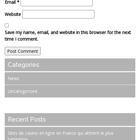
Email
*
Website
Save my name, email, and website in this browser for the next
time I comment.
Categories
News
Uncategorized
Recent Posts
Sites de casino en ligne en France qui attirent le plus
l’attention