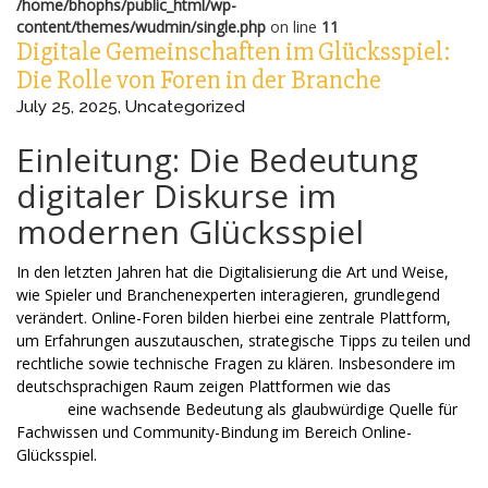
/home/bhophs/public_html/wp-
content/themes/wudmin/single.php
on line
11
Digitale Gemeinschaften im Glücksspiel:
Die Rolle von Foren in der Branche
July 25, 2025
,
Uncategorized
Einleitung: Die Bedeutung
digitaler Diskurse im
modernen Glücksspiel
In den letzten Jahren hat die Digitalisierung die Art und Weise,
wie Spieler und Branchenexperten interagieren, grundlegend
verändert. Online-Foren bilden hierbei eine zentrale Plattform,
um Erfahrungen auszutauschen, strategische Tipps zu teilen und
rechtliche sowie technische Fragen zu klären. Insbesondere im
deutschsprachigen Raum zeigen Plattformen wie das
Senseizino
Forum
eine wachsende Bedeutung als glaubwürdige Quelle für
Fachwissen und Community-Bindung im Bereich Online-
Glücksspiel.