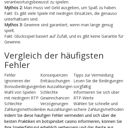
verantwortungsbewusst zu spielen.
Mythos 2:
Man muss viel Geld ausgeben, um Spaß zu haben.
Fakt: Es gibt viele Spiele mit niedrigen Einsätzen, die genauso
unterhaltsam sind.
Mythos 3:
Gewinne sind garantiert, wenn man lange genug
spielt.
Fakt: Glücksspiel basiert auf Zufall, und es gibt keine Garantie für
Gewinne.
Vergleich der häufigsten
Fehler
Fehler
Konsequenzen
Tipps zur Vermeidung
Ignorieren der
Enttäuschungen
Lesen Sie die Bedingungen
Bonusbedingungen
bei Auszahlungen
sorgfältig
Wahl von Spielen
Schlechte
Informieren Sie sich über
mit niedrigem RTP
Gewinnchancen
RTP-Werte
Schlechte
Verzögerungen
Wählen Sie schnelle und
Zahlungsmethoden
bei Auszahlungen
sichere Zahlungsmethoden
Indem Sie diese häufigen Fehler vermeiden und sich über die
besten Praktiken im botspinsbet casino informieren, können Sie
Ihre Spielerfahrung erheblich verbessern und das Beste aus