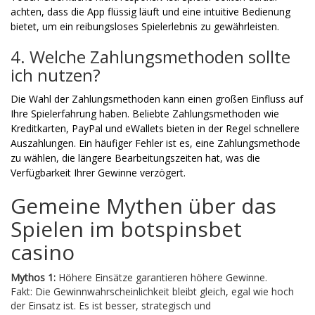
achten, dass die App flüssig läuft und eine intuitive Bedienung
bietet, um ein reibungsloses Spielerlebnis zu gewährleisten.
4. Welche Zahlungsmethoden sollte
ich nutzen?
Die Wahl der Zahlungsmethoden kann einen großen Einfluss auf
Ihre Spielerfahrung haben. Beliebte Zahlungsmethoden wie
Kreditkarten, PayPal und eWallets bieten in der Regel schnellere
Auszahlungen. Ein häufiger Fehler ist es, eine Zahlungsmethode
zu wählen, die längere Bearbeitungszeiten hat, was die
Verfügbarkeit Ihrer Gewinne verzögert.
Gemeine Mythen über das
Spielen im botspinsbet
casino
Mythos 1:
Höhere Einsätze garantieren höhere Gewinne.
Fakt: Die Gewinnwahrscheinlichkeit bleibt gleich, egal wie hoch
der Einsatz ist. Es ist besser, strategisch und