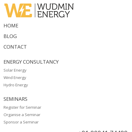
HOME
BLOG
CONTACT
ENERGY CONSULTANCY
Solar Energy
Wind Energy
Hydro Energy
SEMINARS
Register for Seminar
Organise a Seminar
Sponsor a Seminar