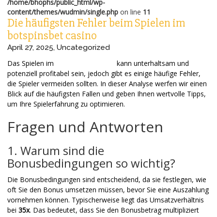
/home/bhophs/public_html/wp-
content/themes/wudmin/single.php
on line
11
Die häufigsten Fehler beim Spielen im
botspinsbet casino
April 27, 2025
,
Uncategorized
Das Spielen im
botspinsbet casino
kann unterhaltsam und
potenziell profitabel sein, jedoch gibt es einige häufige Fehler,
die Spieler vermeiden sollten. In dieser Analyse werfen wir einen
Blick auf die häufigsten Fallen und geben Ihnen wertvolle Tipps,
um Ihre Spielerfahrung zu optimieren.
Fragen und Antworten
1. Warum sind die
Bonusbedingungen so wichtig?
Die Bonusbedingungen sind entscheidend, da sie festlegen, wie
oft Sie den Bonus umsetzen müssen, bevor Sie eine Auszahlung
vornehmen können. Typischerweise liegt das Umsatzverhältnis
bei
35x
. Das bedeutet, dass Sie den Bonusbetrag multipliziert