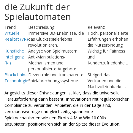
die Zukunft der
Spielautomaten
Trend
Beschreibung
Relevanz
Virtuelle
Immersive 3D-Erlebnisse, die
Hoch, personalisierte
Realität (VR)
das Glücksspielerlebnis
Erfahrungen erhöhen
revolutionieren.
die Nutzerbindung.
Künstliche
Analyse von Spielmustern,
Wichtig für Fairness
Intelligenz
Anti-Manipulations-
und
(KI)
Mechanismen und
Kundenzufriedenheit.
personalisierte Angebote.
Blockchain-
Dezentrale und transparente
Steigert das
Technologie
Spielabrechnungssysteme.
Vertrauen und die
Nachvollziehbarkeit.
Angesichts dieser Entwicklungen ist klar, dass die universelle
Herausforderung darin besteht, Innovationen mit regulatorischer
Compliance zu verbinden. Anbieter, die in der Lage sind,
vertrauenswürdige und gleichzeitig spannende
Spielmechanismen wie den Pirots 4 Max Win 10.000x
anzubieten, positionieren sich an der Spitze dieser Evolution.