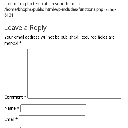
comments.php template in your theme. in
/home/bhophs/public_html/wp-includes/functions.php
on line
6131
Leave a Reply
Your email address will not be published.
Required fields are
marked
*
Comment
*
Name
*
Email
*