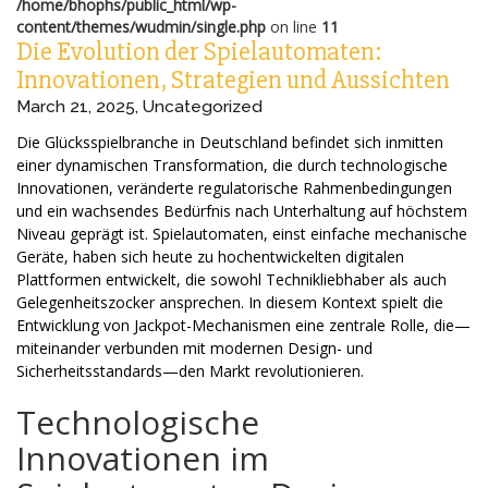
/home/bhophs/public_html/wp-
content/themes/wudmin/single.php
on line
11
Die Evolution der Spielautomaten:
Innovationen, Strategien und Aussichten
March 21, 2025
,
Uncategorized
Die Glücksspielbranche in Deutschland befindet sich inmitten
einer dynamischen Transformation, die durch technologische
Innovationen, veränderte regulatorische Rahmenbedingungen
und ein wachsendes Bedürfnis nach Unterhaltung auf höchstem
Niveau geprägt ist. Spielautomaten, einst einfache mechanische
Geräte, haben sich heute zu hochentwickelten digitalen
Plattformen entwickelt, die sowohl Technikliebhaber als auch
Gelegenheitszocker ansprechen. In diesem Kontext spielt die
Entwicklung von Jackpot-Mechanismen eine zentrale Rolle, die—
miteinander verbunden mit modernen Design- und
Sicherheitsstandards—den Markt revolutionieren.
Technologische
Innovationen im