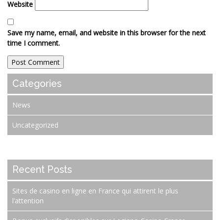
Website
Save my name, email, and website in this browser for the next
time I comment.
Categories
News
Uncategorized
Recent Posts
Sites de casino en ligne en France qui attirent le plus
l’attention