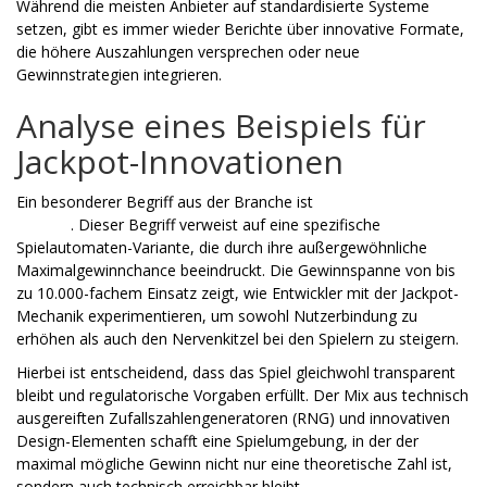
Während die meisten Anbieter auf standardisierte Systeme
setzen, gibt es immer wieder Berichte über innovative Formate,
die höhere Auszahlungen versprechen oder neue
Gewinnstrategien integrieren.
Analyse eines Beispiels für
Jackpot-Innovationen
Ein besonderer Begriff aus der Branche ist
Pirots 4 Max Win
10.000x
. Dieser Begriff verweist auf eine spezifische
Spielautomaten-Variante, die durch ihre außergewöhnliche
Maximalgewinnchance beeindruckt. Die Gewinnspanne von bis
zu 10.000-fachem Einsatz zeigt, wie Entwickler mit der Jackpot-
Mechanik experimentieren, um sowohl Nutzerbindung zu
erhöhen als auch den Nervenkitzel bei den Spielern zu steigern.
Hierbei ist entscheidend, dass das Spiel gleichwohl transparent
bleibt und regulatorische Vorgaben erfüllt. Der Mix aus technisch
ausgereiften Zufallszahlengeneratoren (RNG) und innovativen
Design-Elementen schafft eine Spielumgebung, in der der
maximal mögliche Gewinn nicht nur eine theoretische Zahl ist,
sondern auch technisch erreichbar bleibt.