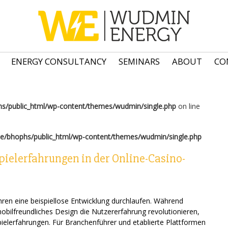
ENERGY CONSULTANCY
SEMINARS
ABOUT
CO
s/public_html/wp-content/themes/wudmin/single.php
on line
e/bhophs/public_html/wp-content/themes/wudmin/single.php
ielerfahrungen in der Online-Casino-
hren eine beispiellose Entwicklung durchlaufen. Während
mobilfreundliches Design die Nutzererfahrung revolutionieren,
ielerfahrungen. Für Branchenführer und etablierte Plattformen