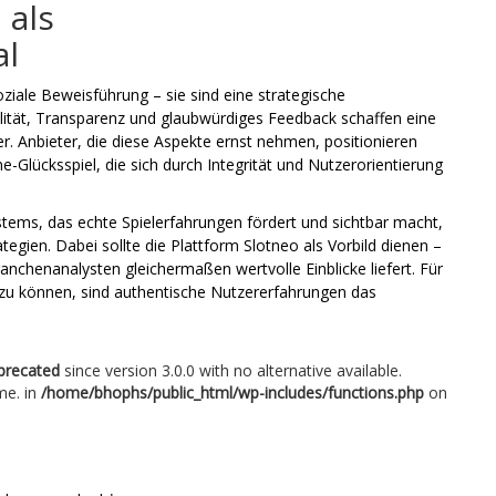
 als
al
ziale Beweisführung – sie sind eine strategische
ität, Transparenz und glaubwürdiges Feedback schaffen eine
. Anbieter, die diese Aspekte ernst nehmen, positionieren
e-Glücksspiel, die sich durch Integrität und Nutzerorientierung
ems, das echte Spielerfahrungen fördert und sichtbar macht,
tegien. Dabei sollte die Plattform Slotneo als Vorbild dienen –
anchenanalysten gleichermaßen wertvolle Einblicke liefert. Für
n zu können, sind authentische Nutzererfahrungen das
precated
since version 3.0.0 with no alternative available.
me. in
/home/bhophs/public_html/wp-includes/functions.php
on