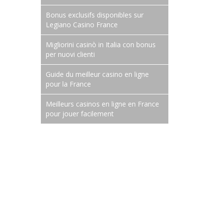
Bonus exclusifs disponibles sur
Legiano Casino France
Migliorini casinò in Italia con bonus
per nuovi clienti
Guide du meilleur casino en ligne
pour la France
Meilleurs casinos en ligne en France
pour jouer facilement