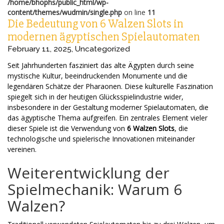
/home/bhophs/public_html/wp-
content/themes/wudmin/single.php
on line
11
Die Bedeutung von 6 Walzen Slots in
modernen ägyptischen Spielautomaten
February 11, 2025
,
Uncategorized
Seit Jahrhunderten fasziniert das alte Ägypten durch seine
mystische Kultur, beeindruckenden Monumente und die
legendären Schätze der Pharaonen. Diese kulturelle Faszination
spiegelt sich in der heutigen Glücksspielindustrie wider,
insbesondere in der Gestaltung moderner Spielautomaten, die
das ägyptische Thema aufgreifen. Ein zentrales Element vieler
dieser Spiele ist die Verwendung von
6 Walzen Slots
, die
technologische und spielerische Innovationen miteinander
vereinen.
Weiterentwicklung der
Spielmechanik: Warum 6
Walzen?