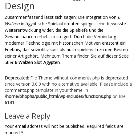
Design
Zusammenfassend lässt sich sagen: Die Integration von
6
Walzen
in ägyptische Spielautomaten spiegelt eine bewusste
Weiterentwicklung wider, die die Spieltiefe und die
Gewinnchancen erheblich steigert. Durch die Verbindung
moderner Technologie mit historischen Motiven entsteht ein
Erlebnis, das sowohl visuell als auch spielerisch zu den Besten
seiner Art gehört. Mehr zum Thema finden Sie auf dieser Seite
über
6 Walzen Slot Ägypten
.
Deprecated
: File Theme without comments.php is
deprecated
since version 3.0.0 with no alternative available. Please include a
comments.php template in your theme. in
/home/bhophs/public_html/wp-includes/functions.php
on line
6131
Leave a Reply
Your email address will not be published.
Required fields are
marked
*