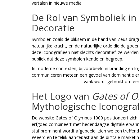
vertalen in nieuwe media.
De Rol van Symboliek in
Decoratie
Symbolen zoals de bliksem in de hand van Zeus drag
natuurlijke kracht, en de natuurlijke orde die de gode
deze iconografieën niet slechts decoratief; ze werden
publiek dat deze symbolen kende en begreep.
In moderne contexten, bijvoorbeeld in branding en lo
communiceren meteen een gevoel van dominantie en b
Zeus met staf in het logo
vaak wordt gebruikt om een 
Het Logo van
Gates of 
Mythologische Iconograf
De website Gates of Olympus 1000 positioneert zich a
erfgoed combineert met hedendaagse digitale ervarin
staf prominent wordt afgebeeld, zien we een treffe
geëerd en tegelijk aangepast aan de digitale marketin