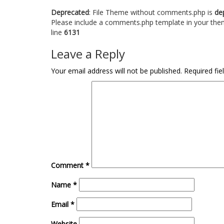
Deprecated
: File Theme without comments.php is
de
Please include a comments.php template in your the
line
6131
Leave a Reply
Your email address will not be published.
Required fi
Comment
*
Name
*
Email
*
Website