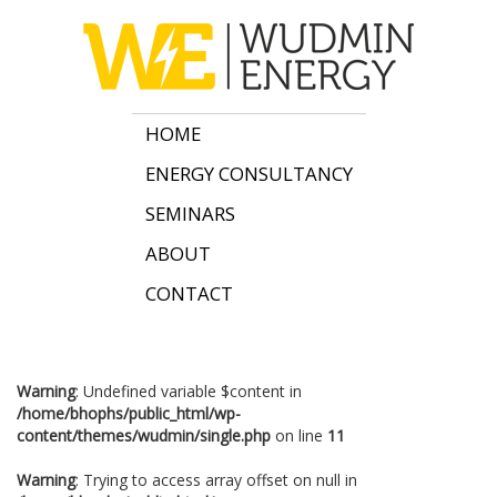
HOME
ENERGY CONSULTANCY
SEMINARS
ABOUT
CONTACT
Warning
: Undefined variable $content in
/home/bhophs/public_html/wp-
content/themes/wudmin/single.php
on line
11
Warning
: Trying to access array offset on null in