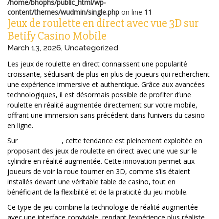
/home/bhophs/public_html/wp-
content/themes/wudmin/single.php
on line
11
Jeux de roulette en direct avec vue 3D sur
Betify Casino Mobile
March 13, 2026
,
Uncategorized
Les jeux de roulette en direct connaissent une popularité
croissante, séduisant de plus en plus de joueurs qui recherchent
une expérience immersive et authentique. Grâce aux avancées
technologiques, il est désormais possible de profiter d’une
roulette en réalité augmentée directement sur votre mobile,
offrant une immersion sans précédent dans l’univers du casino
en ligne.
Sur
Betify Casino
, cette tendance est pleinement exploitée en
proposant des jeux de roulette en direct avec une vue sur le
cylindre en réalité augmentée. Cette innovation permet aux
joueurs de voir la roue tourner en 3D, comme s’ils étaient
installés devant une véritable table de casino, tout en
bénéficiant de la flexibilité et de la praticité du jeu mobile.
Ce type de jeu combine la technologie de réalité augmentée
avec une interface conviviale, rendant l’expérience plus réaliste