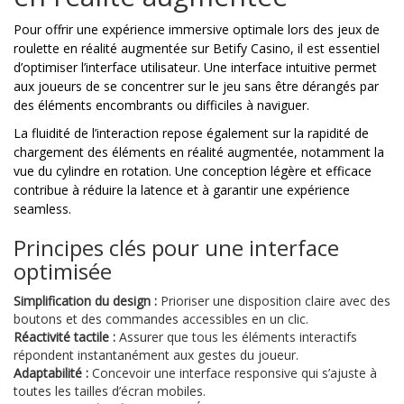
Pour offrir une expérience immersive optimale lors des jeux de
roulette en réalité augmentée sur Betify Casino, il est essentiel
d’optimiser l’interface utilisateur. Une interface intuitive permet
aux joueurs de se concentrer sur le jeu sans être dérangés par
des éléments encombrants ou difficiles à naviguer.
La fluidité de l’interaction repose également sur la rapidité de
chargement des éléments en réalité augmentée, notamment la
vue du cylindre en rotation. Une conception légère et efficace
contribue à réduire la latence et à garantir une expérience
seamless.
Principes clés pour une interface
optimisée
Simplification du design :
Prioriser une disposition claire avec des
boutons et des commandes accessibles en un clic.
Réactivité tactile :
Assurer que tous les éléments interactifs
répondent instantanément aux gestes du joueur.
Adaptabilité :
Concevoir une interface responsive qui s’ajuste à
toutes les tailles d’écran mobiles.