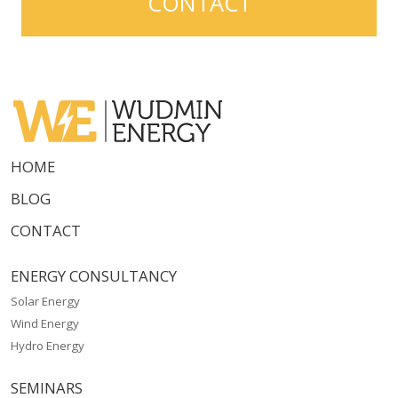
CONTACT
HOME
BLOG
CONTACT
ENERGY CONSULTANCY
Solar Energy
Wind Energy
Hydro Energy
SEMINARS