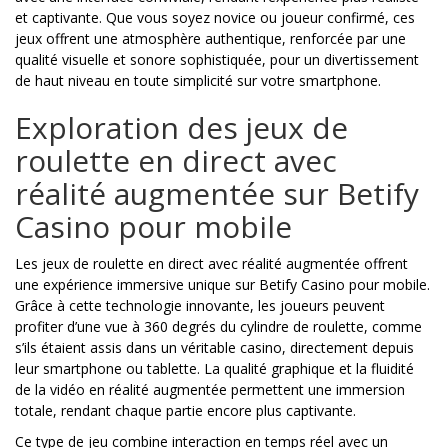
et captivante. Que vous soyez novice ou joueur confirmé, ces
jeux offrent une atmosphère authentique, renforcée par une
qualité visuelle et sonore sophistiquée, pour un divertissement
de haut niveau en toute simplicité sur votre smartphone.
Exploration des jeux de
roulette en direct avec
réalité augmentée sur Betify
Casino pour mobile
Les jeux de roulette en direct avec réalité augmentée offrent
une expérience immersive unique sur Betify Casino pour mobile.
Grâce à cette technologie innovante, les joueurs peuvent
profiter d’une vue à 360 degrés du cylindre de roulette, comme
s’ils étaient assis dans un véritable casino, directement depuis
leur smartphone ou tablette. La qualité graphique et la fluidité
de la vidéo en réalité augmentée permettent une immersion
totale, rendant chaque partie encore plus captivante.
Ce type de jeu combine interaction en temps réel avec un