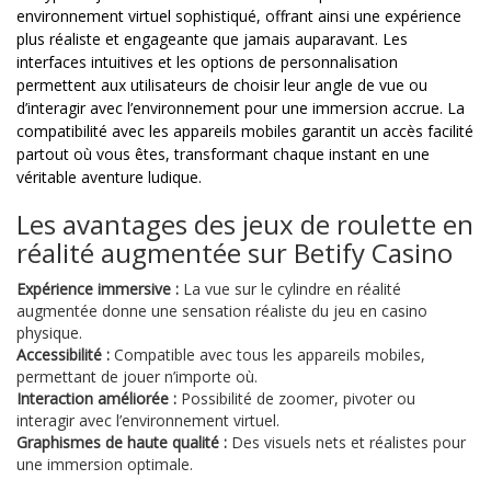
environnement virtuel sophistiqué, offrant ainsi une expérience
plus réaliste et engageante que jamais auparavant. Les
interfaces intuitives et les options de personnalisation
permettent aux utilisateurs de choisir leur angle de vue ou
d’interagir avec l’environnement pour une immersion accrue. La
compatibilité avec les appareils mobiles garantit un accès facilité
partout où vous êtes, transformant chaque instant en une
véritable aventure ludique.
Les avantages des jeux de roulette en
réalité augmentée sur Betify Casino
Expérience immersive :
La vue sur le cylindre en réalité
augmentée donne une sensation réaliste du jeu en casino
physique.
Accessibilité :
Compatible avec tous les appareils mobiles,
permettant de jouer n’importe où.
Interaction améliorée :
Possibilité de zoomer, pivoter ou
interagir avec l’environnement virtuel.
Graphismes de haute qualité :
Des visuels nets et réalistes pour
une immersion optimale.