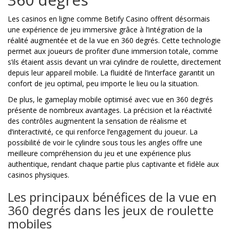
Les casinos en ligne comme Betify Casino offrent désormais
une expérience de jeu immersive grâce à l’intégration de la
réalité augmentée et de la vue en 360 degrés. Cette technologie
permet aux joueurs de profiter d’une immersion totale, comme
s’ils étaient assis devant un vrai cylindre de roulette, directement
depuis leur appareil mobile. La fluidité de l’interface garantit un
confort de jeu optimal, peu importe le lieu ou la situation.
De plus, le gameplay mobile optimisé avec vue en 360 degrés
présente de nombreux avantages. La précision et la réactivité
des contrôles augmentent la sensation de réalisme et
d’interactivité, ce qui renforce l’engagement du joueur. La
possibilité de voir le cylindre sous tous les angles offre une
meilleure compréhension du jeu et une expérience plus
authentique, rendant chaque partie plus captivante et fidèle aux
casinos physiques.
Les principaux bénéfices de la vue en
360 degrés dans les jeux de roulette
mobiles