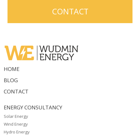
CONTACT
HOME
BLOG
CONTACT
ENERGY CONSULTANCY
Solar Energy
Wind Energy
Hydro Energy