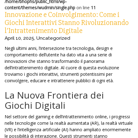
/home/bhophs/public_html/wp-
content/themes/wudmin/single.php
on line
11
Innovazione e Coinvolgimento: Come i
Giochi Interattivi Stanno Rivoluzionando
l’Intrattenimento Digitale
April 10, 2025
,
Uncategorized
Negli ultimi anni, l’intersezione tra tecnologia, design e
comportamento dell’utente ha dato vita a una serie di
innovazioni che stanno trasformando il panorama
dell’intrattenimento digitale. Al cuore di questa evoluzione
troviamo i giochi interattivi, strumenti potentissimi per
coinvolgere, educare e intrattenere pubblici di ogni età.
La Nuova Frontiera dei
Giochi Digitali
Nel settore del gaming e dell’intrattenimento online, i progressi
nelle tecnologie come la realtà aumentata (AR), la realtà virtuale
(VR) e l’intelligenza artificiale (AI) hanno ampliato enormemente
le possibilità di interazione. Questi strumenti stanno