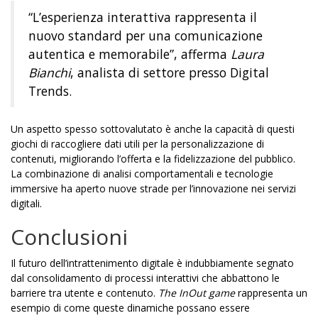
“L’esperienza interattiva rappresenta il
nuovo standard per una comunicazione
autentica e memorabile”, afferma
Laura
Bianchi
, analista di settore presso Digital
Trends.
Un aspetto spesso sottovalutato è anche la capacità di questi
giochi di raccogliere dati utili per la personalizzazione di
contenuti, migliorando l’offerta e la fidelizzazione del pubblico.
La combinazione di analisi comportamentali e tecnologie
immersive ha aperto nuove strade per l’innovazione nei servizi
digitali.
Conclusioni
Il futuro dell’intrattenimento digitale è indubbiamente segnato
dal consolidamento di processi interattivi che abbattono le
barriere tra utente e contenuto.
The InOut game
rappresenta un
esempio di come queste dinamiche possano essere