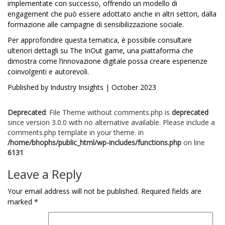
implementate con successo, offrendo un modello di
engagement che può essere adottato anche in altri settori, dalla
formazione alle campagne di sensibilizzazione sociale.
Per approfondire questa tematica, è possibile consultare
ulteriori dettagli su The InOut game, una piattaforma che
dimostra come l’innovazione digitale possa creare esperienze
coinvolgenti e autorevoli.
Published by Industry Insights | October 2023
Deprecated
: File Theme without comments.php is
deprecated
since version 3.0.0 with no alternative available. Please include a
comments.php template in your theme. in
/home/bhophs/public_html/wp-includes/functions.php
on line
6131
Leave a Reply
Your email address will not be published.
Required fields are
marked
*