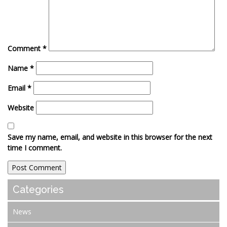
Comment
*
Name
*
Email
*
Website
Save my name, email, and website in this browser for the next
time I comment.
Categories
News