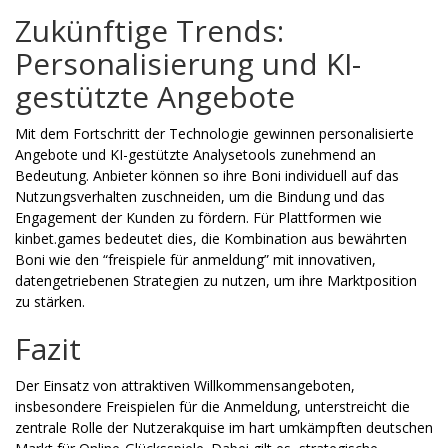
Zukünftige Trends:
Personalisierung und KI-
gestützte Angebote
Mit dem Fortschritt der Technologie gewinnen personalisierte
Angebote und KI-gestützte Analysetools zunehmend an
Bedeutung. Anbieter können so ihre Boni individuell auf das
Nutzungsverhalten zuschneiden, um die Bindung und das
Engagement der Kunden zu fördern. Für Plattformen wie
kinbet.games bedeutet dies, die Kombination aus bewährten
Boni wie den “freispiele für anmeldung” mit innovativen,
datengetriebenen Strategien zu nutzen, um ihre Marktposition
zu stärken.
Fazit
Der Einsatz von attraktiven Willkommensangeboten,
insbesondere Freispielen für die Anmeldung, unterstreicht die
zentrale Rolle der Nutzerakquise im hart umkämpften deutschen