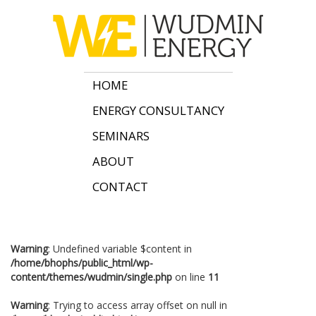
HOME
ENERGY CONSULTANCY
SEMINARS
ABOUT
CONTACT
Warning
: Undefined variable $content in
/home/bhophs/public_html/wp-
content/themes/wudmin/single.php
on line
11
Warning
: Trying to access array offset on null in