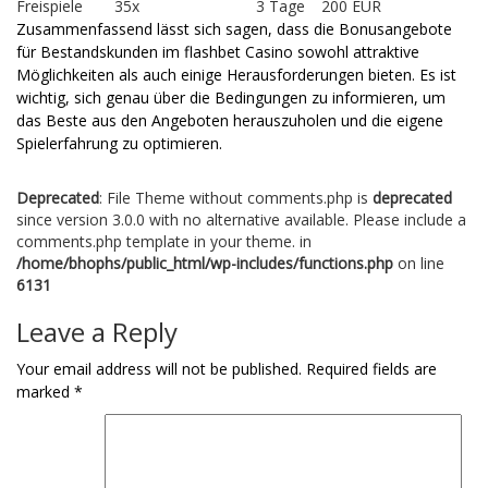
Freispiele
35x
3 Tage
200 EUR
Zusammenfassend lässt sich sagen, dass die Bonusangebote
für Bestandskunden im flashbet Casino sowohl attraktive
Möglichkeiten als auch einige Herausforderungen bieten. Es ist
wichtig, sich genau über die Bedingungen zu informieren, um
das Beste aus den Angeboten herauszuholen und die eigene
Spielerfahrung zu optimieren.
Deprecated
: File Theme without comments.php is
deprecated
since version 3.0.0 with no alternative available. Please include a
comments.php template in your theme. in
/home/bhophs/public_html/wp-includes/functions.php
on line
6131
Leave a Reply
Your email address will not be published.
Required fields are
marked
*