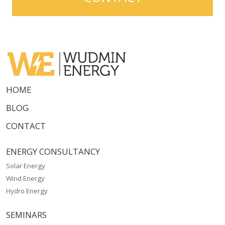
HOME
BLOG
CONTACT
ENERGY CONSULTANCY
Solar Energy
Wind Energy
Hydro Energy
SEMINARS