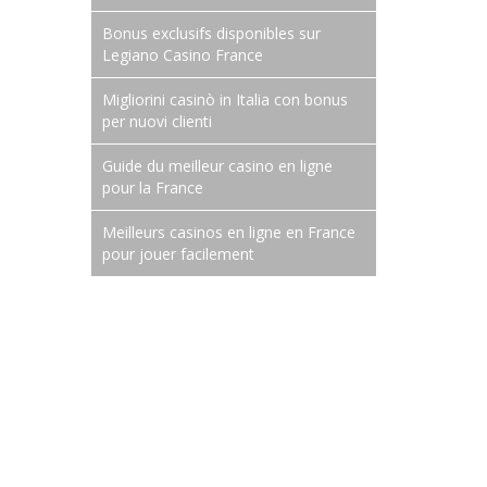
Bonus exclusifs disponibles sur
Legiano Casino France
Migliorini casinò in Italia con bonus
per nuovi clienti
Guide du meilleur casino en ligne
pour la France
Meilleurs casinos en ligne en France
pour jouer facilement