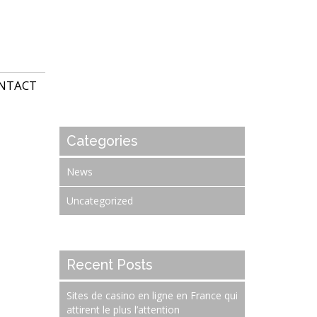
NTACT
Categories
News
Uncategorized
Recent Posts
Sites de casino en ligne en France qui
attirent le plus l’attention