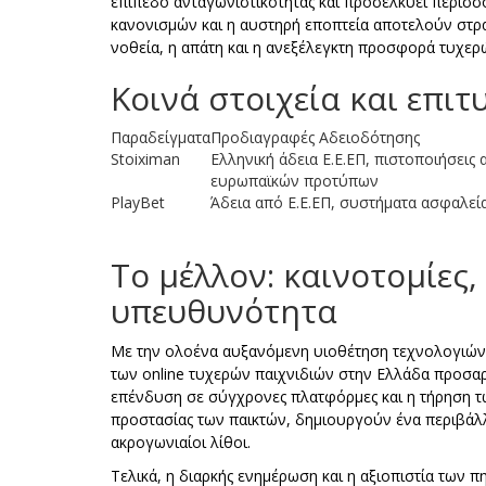
επίπεδο ανταγωνιστικότητας και προσελκύει περισσ
κανονισμών και η αυστηρή εποπτεία αποτελούν στρα
νοθεία, η απάτη και η ανεξέλεγκτη προσφορά τυχερ
Κοινά στοιχεία και επι
Παραδείγματα
Προδιαγραφές Αδειοδότησης
Stoiximan
Ελληνική άδεια E.E.EΠ, πιστοποιήσεις
ευρωπαϊκών προτύπων
PlayBet
Άδεια από E.E.EΠ, συστήματα ασφαλεί
Το μέλλον: καινοτομίες,
υπευθυνότητα
Με την ολοένα αυξανόμενη υιοθέτηση τεχνολογιών 
των online τυχερών παιχνιδιών στην Ελλάδα προσαρμ
επένδυση σε σύγχρονες πλατφόρμες και η τήρηση 
προστασίας των παικτών, δημιουργούν ένα περιβάλ
ακρογωνιαίοι λίθοι.
Τελικά, η διαρκής ενημέρωση και η αξιοπιστία των 