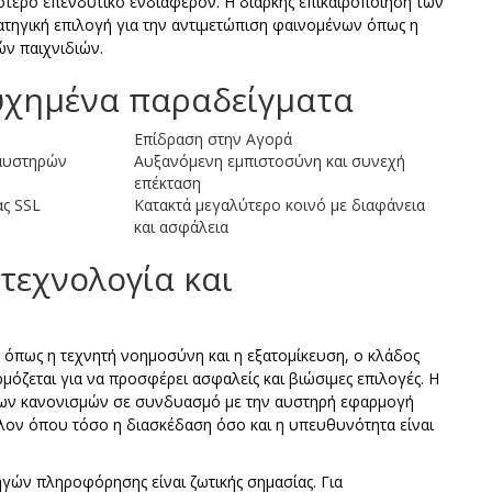
ότερο επενδυτικό ενδιαφέρον. Η διαρκής επικαιροποίηση των
τηγική επιλογή για την αντιμετώπιση φαινομένων όπως η
ών παιχνιδιών.
τυχημένα παραδείγματα
Επίδραση στην Αγορά
 αυστηρών
Αυξανόμενη εμπιστοσύνη και συνεχή
επέκταση
ας SSL
Κατακτά μεγαλύτερο κοινό με διαφάνεια
και ασφάλεια
 τεχνολογία και
όπως η τεχνητή νοημοσύνη και η εξατομίκευση, ο κλάδος
όζεται για να προσφέρει ασφαλείς και βιώσιμες επιλογές. Η
των κανονισμών σε συνδυασμό με την αυστηρή εφαρμογή
λον όπου τόσο η διασκέδαση όσο και η υπευθυνότητα είναι
πηγών πληροφόρησης είναι ζωτικής σημασίας. Για