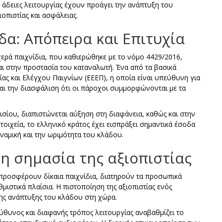
ς άδειες λειτουργίας έχουν προάγει την ανάπτυξη του
πιστίας και ασφάλειας.
α: Απόπειρα και Επιτυχία
χερά παιχνίδια, που καθιερώθηκε με το νόμο 4429/2016,
αι στην προστασία του καταναλωτή. Ένα από τα βασικά
νίας και Ελέγχου Παιγνίων (ΕΕΕΠ), η οποία είναι υπεύθυνη για
και την διασφάλιση ότι οι πάροχοι συμμορφώνονται με τα
σίου, διαπιστώνεται αύξηση στη διαφάνεια, καθώς και στην
ιχεία, το ελληνικό κράτος έχει εισπράξει σημαντικά έσοδα
ναμική και την ωριμότητα του κλάδου.
 η σημασία της αξιοπιστίας
ες προσφέρουν δίκαια παιχνίδια, διατηρούν τα προσωπικά
ιστικά πλαίσια. Η πιστοποίηση της αξιοπιστίας ενός
ης ανάπτυξης του κλάδου στη χώρα.
ύθυνος και διαφανής τρόπος λειτουργίας αναβαθμίζει το