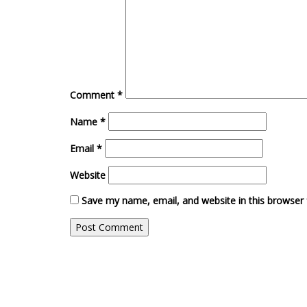
Comment
*
Name
*
Email
*
Website
Save my name, email, and website in this browser 