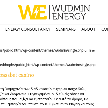
ENERGY CONSULTANCY
SEMINARS
ABOUT
CO
s/public_html/wp-content/themes/wudmin/single.php
on line
e/bhophs/public_html/wp-content/themes/wudmin/single.php
 bassbet casino
στη βιομηχανία των διαδικτυακών τυχερών παιχνιδιών,
 και διαφάνεια. Συγκεκριμένα, οι διεθνείς τάσεις και
ρόπους που αξίζει να εξεταστούν. Σε αυτό το άρθρο, θα
ην εμπειρία του παίκτη: το RTP (Return to Player) και τους