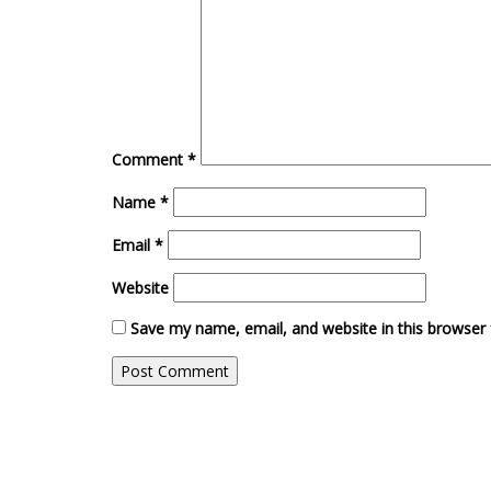
Comment
*
Name
*
Email
*
Website
Save my name, email, and website in this browser 