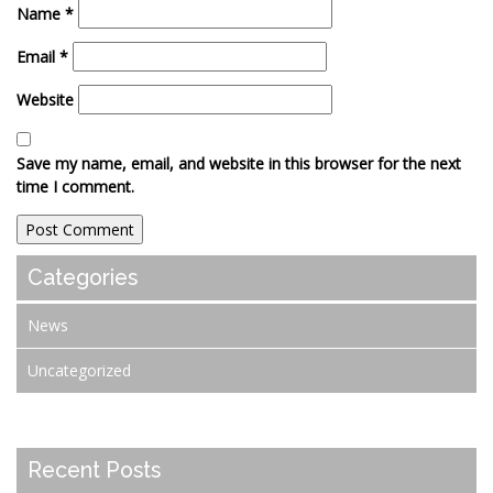
Name
*
Email
*
Website
Save my name, email, and website in this browser for the next
time I comment.
Categories
News
Uncategorized
Recent Posts