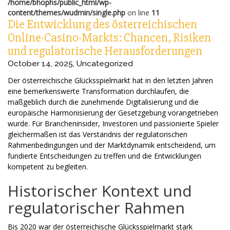
/home/bhophs/public_html/wp-
content/themes/wudmin/single.php
on line
11
Die Entwicklung des österreichischen
Online-Casino-Markts: Chancen, Risiken
und regulatorische Herausforderungen
October 14, 2025
,
Uncategorized
Der österreichische Glücksspielmarkt hat in den letzten Jahren
eine bemerkenswerte Transformation durchlaufen, die
maßgeblich durch die zunehmende Digitalisierung und die
europäische Harmonisierung der Gesetzgebung vorangetrieben
wurde. Für Brancheninsider, Investoren und passionierte Spieler
gleichermaßen ist das Verständnis der regulatorischen
Rahmenbedingungen und der Marktdynamik entscheidend, um
fundierte Entscheidungen zu treffen und die Entwicklungen
kompetent zu begleiten.
Historischer Kontext und
regulatorischer Rahmen
Bis 2020 war der österreichische Glücksspielmarkt stark