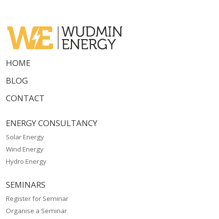
HOME
BLOG
CONTACT
ENERGY CONSULTANCY
Solar Energy
Wind Energy
Hydro Energy
SEMINARS
Register for Seminar
Organise a Seminar